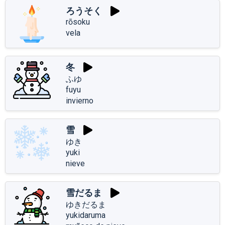
ろうそく
rōsoku
vela
冬
ふゆ
fuyu
invierno
雪
ゆき
yuki
nieve
雪だるま
ゆきだるま
yukidaruma