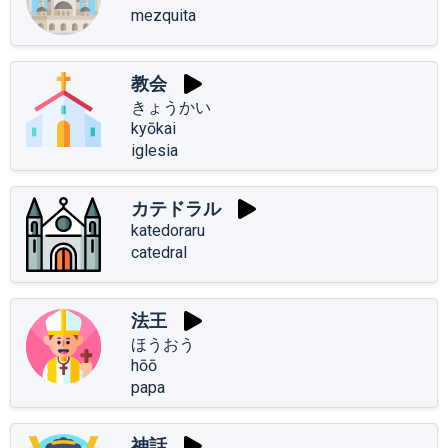
mezquita
教会
きょうかい
kyōkai
iglesia
カテドラル
katedoraru
catedral
法王
ほうおう
hōō
papa
神話