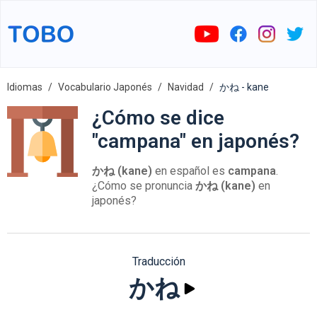
Idiomas
Vocabulario Japonés
Navidad
かね - kane
¿Cómo se dice
"campana" en japonés?
かね (kane)
en español es
campana
.
¿Cómo se pronuncia
かね (kane)
en
japonés?
Traducción
かね