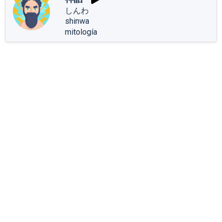
しんわ
shinwa
mitología