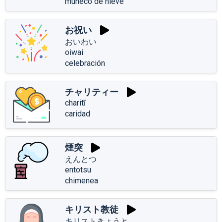
muñeco de nieve
お祝い
おいわい
oiwai
celebración
チャリティー
charitī
caridad
煙突
えんとつ
entotsu
chimenea
キリスト教徒
キリストきょうと