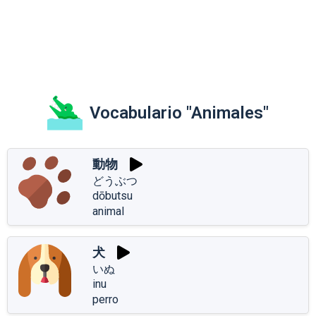
Vocabulario "Animales"
動物
どうぶつ
dōbutsu
animal
犬
いぬ
inu
perro