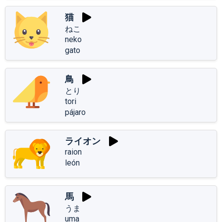
猫
ねこ
neko
gato
鳥
とり
tori
pájaro
ライオン
raion
león
馬
うま
uma