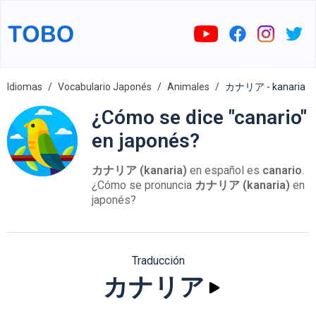
Idiomas
Vocabulario Japonés
Animales
カナリア - kanaria
¿Cómo se dice "canario"
en japonés?
カナリア (kanaria)
en español es
canario
.
¿Cómo se pronuncia
カナリア (kanaria)
en
japonés?
Traducción
カナリア