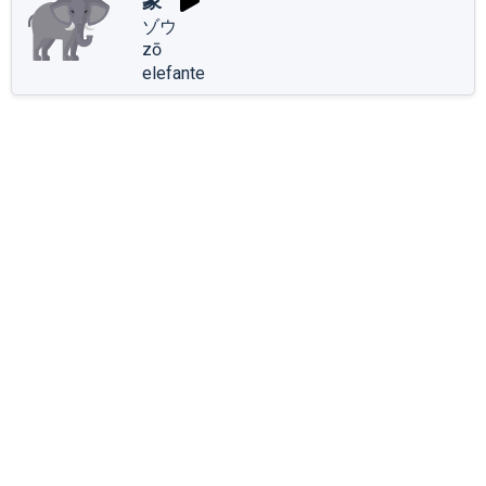
象
ゾウ
zō
elefante