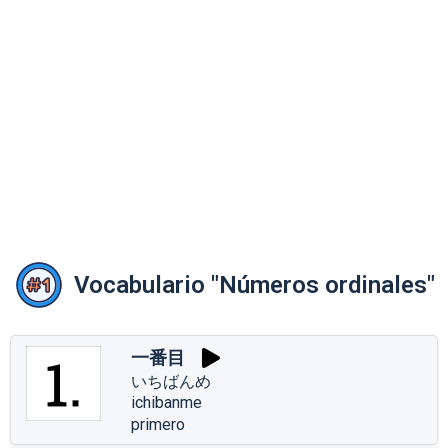
Vocabulario "Números ordinales"
一番目
いちばんめ
ichibanme
primero