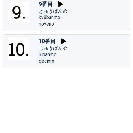
9番目
きゅうばんめ
kyūbanme
noveno
10番目
じゅうばんめ
jūbanme
décimo