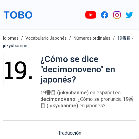
Idiomas
Vocabulario Japonés
Números ordinales
19番目 -
jūkyūbanme
¿Cómo se dice
"decimonoveno" en
japonés?
19番目 (jūkyūbanme)
en español es
decimonoveno
. ¿Cómo se pronuncia
19番
目 (jūkyūbanme)
en japonés?
Traducción