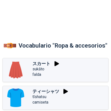
Vocabulario "Ropa & accesorios"
スカート
sukāto
falda
ティーシャツ
tīshatsu
camiseta