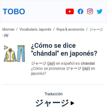
Idiomas
Vocabulario Japonés
Ropa & accesorios
ジャージ
- jāji
¿Cómo se dice
"chándal" en japonés?
ジャージ (jāji)
en español es
chándal
.
¿Cómo se pronuncia
ジャージ (jāji)
en
japonés?
Traducción
ジャージ