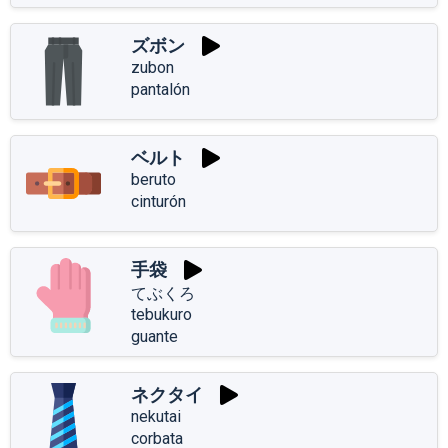
ズボン
zubon
pantalón
ベルト
beruto
cinturón
手袋
てぶくろ
tebukuro
guante
ネクタイ
nekutai
corbata