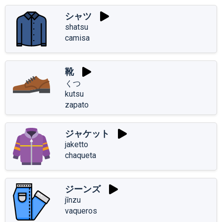
シャツ
shatsu
camisa
靴
くつ
kutsu
zapato
ジャケット
jaketto
chaqueta
ジーンズ
jīnzu
vaqueros