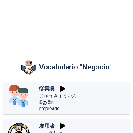
Vocabulario "Negocio"
従業員
じゅうぎょういん
jūgyōin
empleado
雇用者
こようしゃ