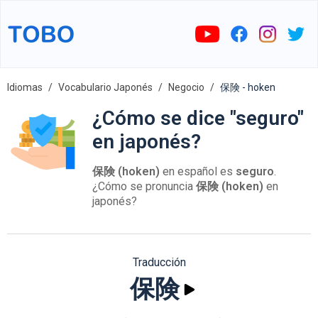
Idiomas
Vocabulario Japonés
Negocio
保険 - hoken
¿Cómo se dice "seguro"
en japonés?
保険 (hoken)
en español es
seguro
.
¿Cómo se pronuncia
保険 (hoken)
en
japonés?
Traducción
保険