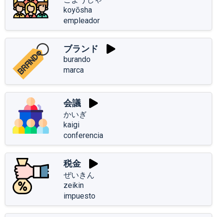
koyōsha
empleador
ブランド
burando
marca
会議
かいぎ
kaigi
conferencia
税金
ぜいきん
zeikin
impuesto