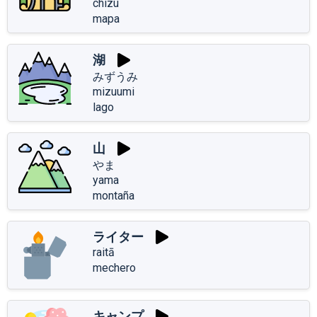
chizu
mapa
湖
みずうみ
mizuumi
lago
山
やま
yama
montaña
ライター
raitā
mechero
キャンプ