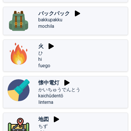
バックパック
bakkupakku
mochila
火
ひ
hi
fuego
懐中電灯
かいちゅうでんとう
kaichūdentō
linterna
地図
ちず