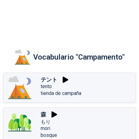
Vocabulario "Campamento"
テント
tento
tienda de campaña
森
もり
mori
bosque