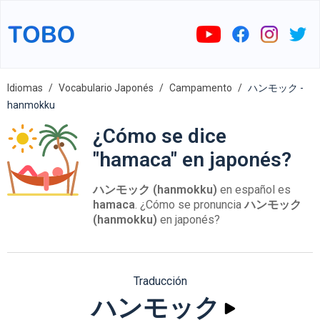
Idiomas
Vocabulario Japonés
Campamento
ハンモック -
hanmokku
¿Cómo se dice
"hamaca" en japonés?
ハンモック (hanmokku)
en español es
hamaca
. ¿Cómo se pronuncia
ハンモック
(hanmokku)
en japonés?
Traducción
ハンモック