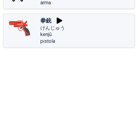
arma
拳銃
けんじゅう
kenjū
pistola