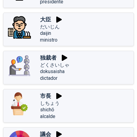
presidente
大臣
だいじん
daijin
ministro
独裁者
どくさいしゃ
dokusaisha
dictador
市長
しちょう
shichō
alcalde
議会