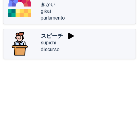
ぎかい
gikai
parlamento
スピーチ
supīchi
discurso