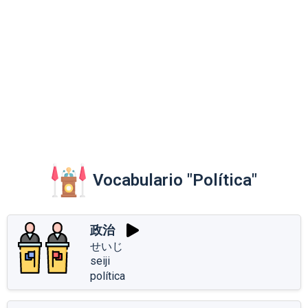
Vocabulario "Política"
政治
せいじ
seiji
política