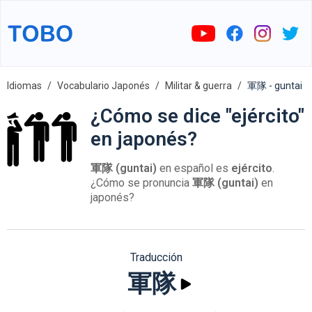
Idiomas
Vocabulario Japonés
Militar & guerra
軍隊 - guntai
¿Cómo se dice "ejército"
en japonés?
軍隊 (guntai)
en español es
ejército
.
¿Cómo se pronuncia
軍隊 (guntai)
en
japonés?
Traducción
軍隊