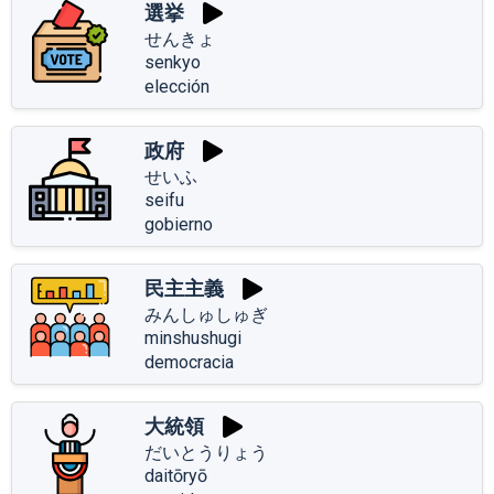
選挙
せんきょ
senkyo
elección
政府
せいふ
seifu
gobierno
民主主義
みんしゅしゅぎ
minshushugi
democracia
大統領
だいとうりょう
daitōryō