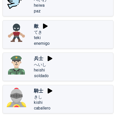
heiwa
paz
敵
てき
teki
enemigo
兵士
へいし
heishi
soldado
騎士
きし
kishi
caballero