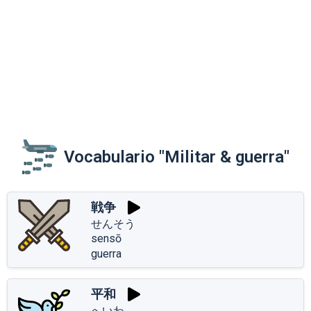
Vocabulario "Militar & guerra"
戦争
せんそう
sensō
guerra
平和
へいわ