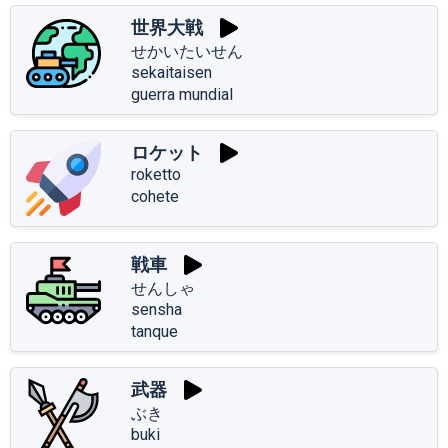
世界大戦
せかいたいせん
sekaitaisen
guerra mundial
ロケット
roketto
cohete
戦車
せんしゃ
sensha
tanque
武器
ぶき
buki