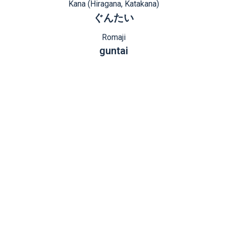
Kana (Hiragana, Katakana)
ぐんたい
Romaji
guntai