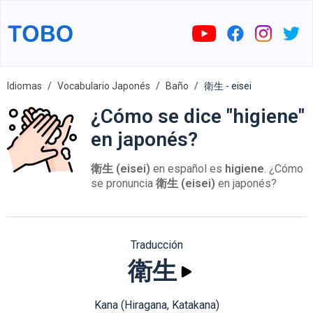
Idiomas
Vocabulario Japonés
Baño
衛生 - eisei
¿Cómo se dice "higiene"
en japonés?
衛生 (eisei)
en español es
higiene
. ¿Cómo
se pronuncia
衛生 (eisei)
en japonés?
Traducción
衛生
Kana (Hiragana, Katakana)