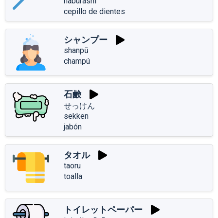
haburashi
cepillo de dientes
シャンプー
shanpū
champú
石鹸
せっけん
sekken
jabón
タオル
taoru
toalla
トイレットペーパー