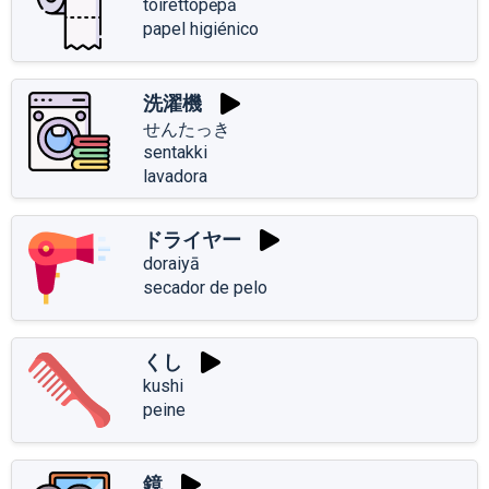
toirettopēpā
papel higiénico
洗濯機
せんたっき
sentakki
lavadora
ドライヤー
doraiyā
secador de pelo
くし
kushi
peine
鏡