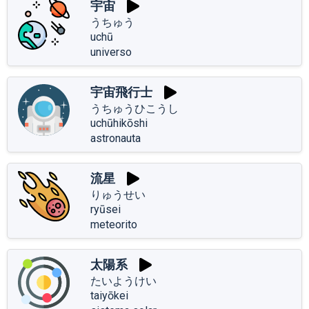
宇宙
うちゅう
uchū
universo
宇宙飛行士
うちゅうひこうし
uchūhikōshi
astronauta
流星
りゅうせい
ryūsei
meteorito
太陽系
たいようけい
taiyōkei