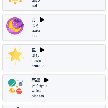
taiyō
sol
月
つき
tsuki
luna
星
ほし
hoshi
estrella
惑星
わくせい
wakusei
planeta