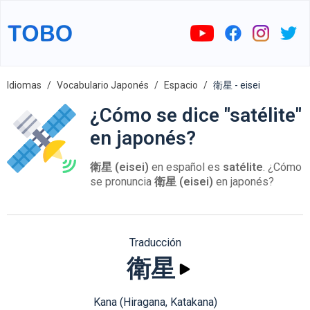
Idiomas
Vocabulario Japonés
Espacio
衛星 - eisei
¿Cómo se dice "satélite"
en japonés?
衛星 (eisei)
en español es
satélite
. ¿Cómo
se pronuncia
衛星 (eisei)
en japonés?
Traducción
衛星
Kana (Hiragana, Katakana)