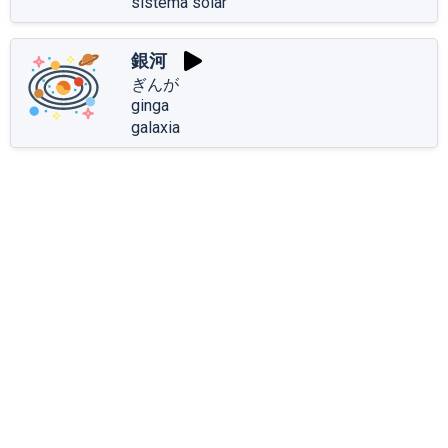
sistema solar
銀河
ぎんが
ginga
galaxia