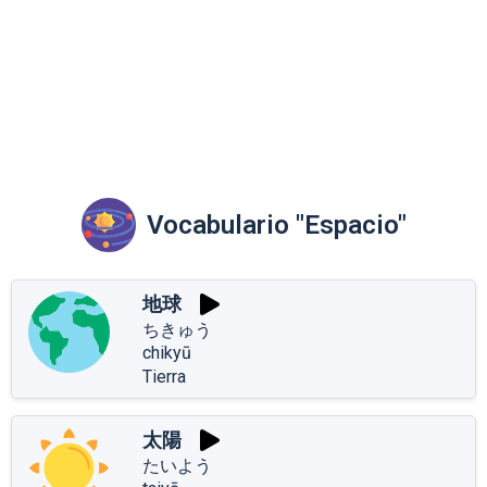
Vocabulario "Espacio"
地球
ちきゅう
chikyū
Tierra
太陽
たいよう