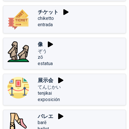
チケット
chiketto
entrada
像
ぞう
zō
estatua
展示会
てんじかい
tenjikai
exposición
バレエ
barē
ballet