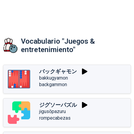
Vocabulario "Juegos &
entretenimiento"
バックギャモン
bakkugyamon
backgammon
ジグソーパズル
jigusōpazuru
rompecabezas