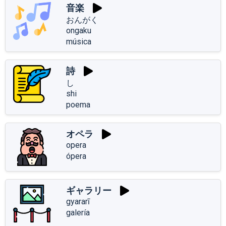
音楽
おんがく
ongaku
música
詩
し
shi
poema
オペラ
opera
ópera
ギャラリー
gyararī
galería