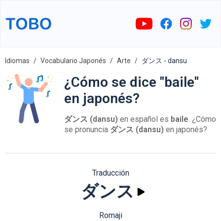
Idiomas
Vocabulario Japonés
Arte
ダンス - dansu
¿Cómo se dice "baile"
en japonés?
ダンス (dansu)
en español es
baile
. ¿Cómo
se pronuncia
ダンス (dansu)
en japonés?
Traducción
ダンス
Romaji