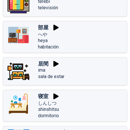
terebi
televisión
部屋
へや
heya
habitación
居間
ima
sala de estar
寝室
しんしつ
shinshitsu
dormitorio