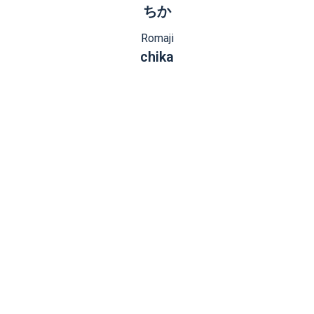
ちか
Romaji
chika