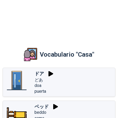
Vocabulario "Casa"
ドア
どあ
doa
puerta
ベッド
beddo