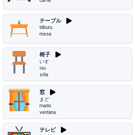
cama
テーブル
tēburu
mesa
椅子
いす
isu
silla
窓
まど
mado
ventana
テレビ