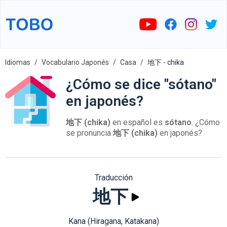
Idiomas
Vocabulario Japonés
Casa
地下 - chika
¿Cómo se dice "sótano"
en japonés?
地下 (chika)
en español es
sótano
. ¿Cómo
se pronuncia
地下 (chika)
en japonés?
Traducción
地下
Kana (Hiragana, Katakana)