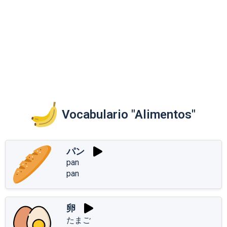
Vocabulario "Alimentos"
パン
pan
pan
卵
たまご