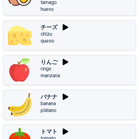
tamago
huevo
チーズ
chīzu
queso
りんご
ringo
manzana
バナナ
banana
plátano
トマト
tomato