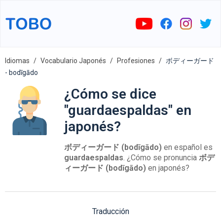
Idiomas
Vocabulario Japonés
Profesiones
ボディーガード
- bodīgādo
¿Cómo se dice
"guardaespaldas" en
japonés?
ボディーガード (bodīgādo)
en español es
guardaespaldas
. ¿Cómo se pronuncia
ボデ
ィーガード (bodīgādo)
en japonés?
Traducción