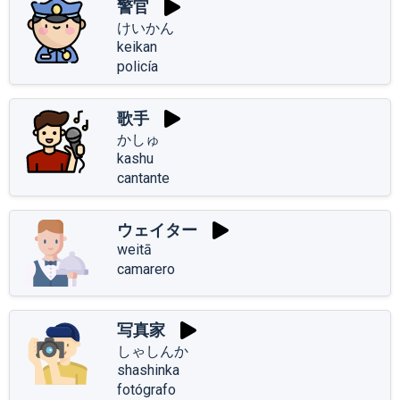
警官
けいかん
keikan
policía
歌手
かしゅ
kashu
cantante
ウェイター
weitā
camarero
写真家
しゃしんか
shashinka
fotógrafo