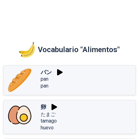
Vocabulario "Alimentos"
パン
pan
pan
卵
たまご
tamago
huevo