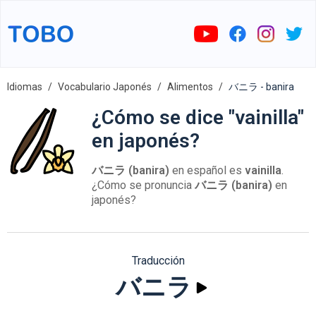
Idiomas
Vocabulario Japonés
Alimentos
バニラ - banira
¿Cómo se dice "vainilla"
en japonés?
バニラ (banira)
en español es
vainilla
.
¿Cómo se pronuncia
バニラ (banira)
en
japonés?
Traducción
バニラ