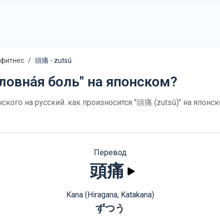
 фитнес
頭痛 - zutsū
ловна́я боль" на японском?
нского на русский. как произносится "頭痛 (zutsū)" на япон
Перевод
頭痛
Kana (Hiragana, Katakana)
ずつう