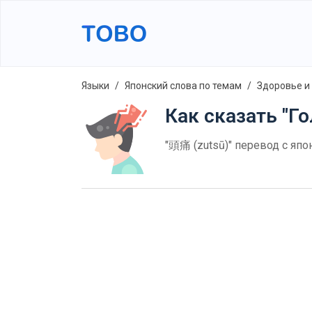
Языки
Японский слова по темам
Здоровье и
Как сказать "Го
"頭痛 (zutsū)" перевод с япо