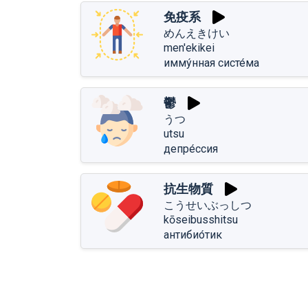
免疫系
めんえきけい
men'ekikei
имму́нная систе́ма
鬱
うつ
utsu
депре́ссия
抗生物質
こうせいぶっしつ
kōseibusshitsu
антибио́тик