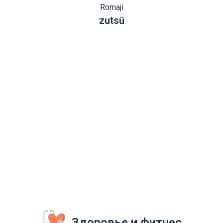
Romaji
zutsū
Здоровье и фитнес