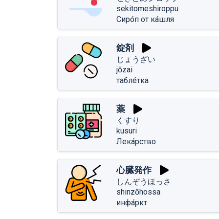
sekitomeshiroppu
Сиро́п от ка́шля
錠剤
じょうざい
jōzai
табле́тка
薬
くすり
kusuri
Лека́рство
心臓発作
しんぞうほっさ
shinzōhossa
инфа́ркт