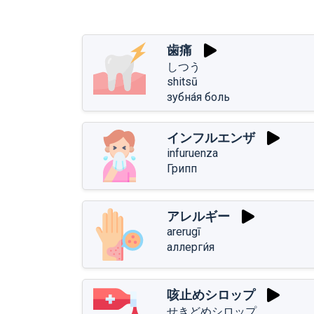
歯痛
しつう
shitsū
зубна́я боль
インフルエンザ
infuruenza
Грипп
アレルギー
arerugī
аллерги́я
咳止めシロップ
せきどめシロップ