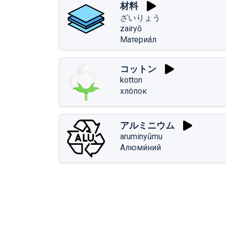
材料
ざいりょう
zairyō
Материа́л
コットン
kotton
хло́пок
アルミニウム
aruminyūmu
Алюми́ний