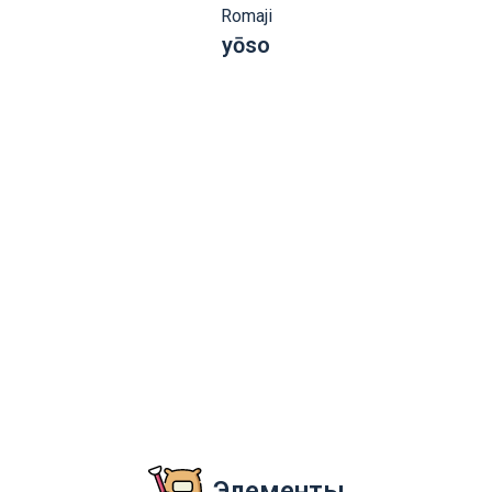
Romaji
yōso
Элементы