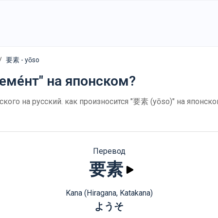
要素 - yōso
еме́нт" на японском?
ского на русский. как произносится "要素 (yōso)" на японск
Перевод
要素
Kana (Hiragana, Katakana)
ようそ