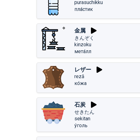
purasuchikku
пла́стик
金属
きんぞく
kinzoku
мета́лл
レザー
rezā
ко́жа
石炭
せきたん
sekitan
у́голь