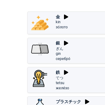
金
kin
зо́лото
銀
ぎん
gin
серебро́
鉄
てつ
tetsu
желе́зо
プラスチック