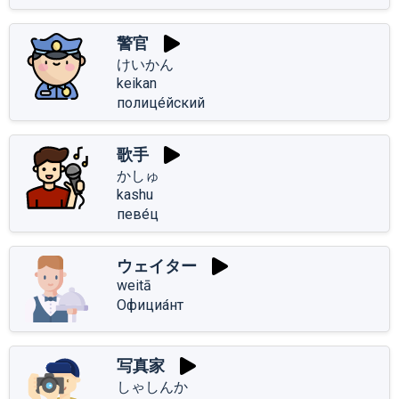
警官
けいかん
keikan
полице́йский
歌手
かしゅ
kashu
певе́ц
ウェイター
weitā
Официа́нт
写真家
しゃしんか