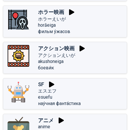
ホラー映画
ホラーえいが
horāeiga
фильм у́жасов
アクション映画
アクションえいが
akushoneiga
боеви́к
SF
エスエフ
esuefu
нау́чная фанта́стика
アニメ
anime