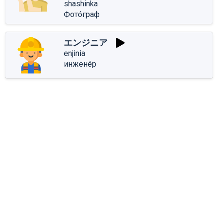
shashinka
Фото́граф
エンジニア
enjinia
инжене́р