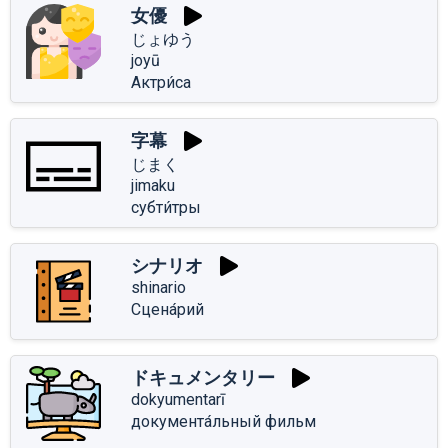
女優
じょゆう
joyū
Актри́са
字幕
じまく
jimaku
субти́тры
シナリオ
shinario
Сцена́рий
ドキュメンタリー
dokyumentarī
документа́льный фильм