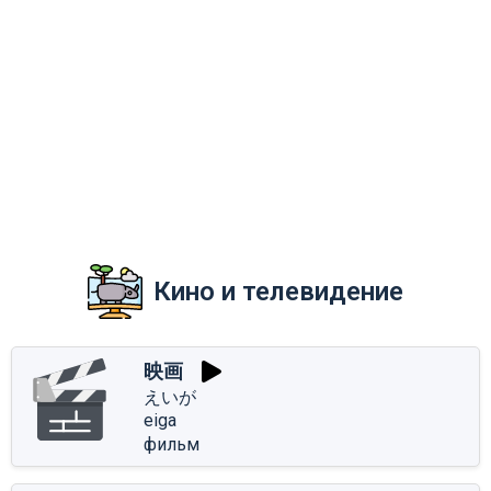
Кино и телевидение
映画
えいが
eiga
фильм