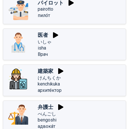
パイロット
pairotto
пило́т
医者
いしゃ
isha
Врач
建築家
けんちくか
kenchikuka
архите́ктор
弁護士
べんごし
bengoshi
адвока́т