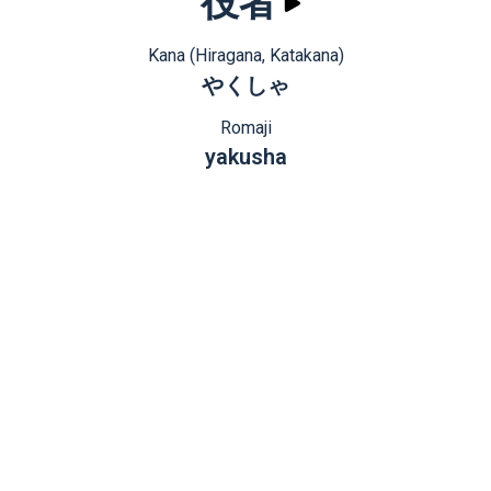
役者
Kana (Hiragana, Katakana)
やくしゃ
Romaji
yakusha