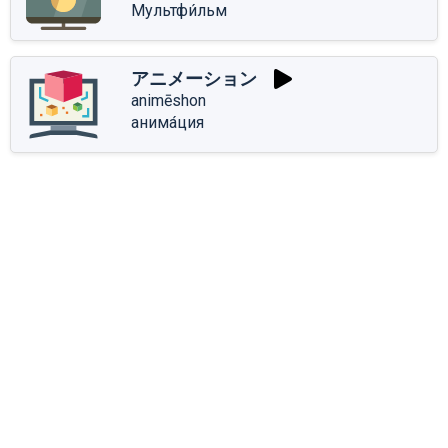
Мультфи́льм
アニメーション
animēshon
анима́ция