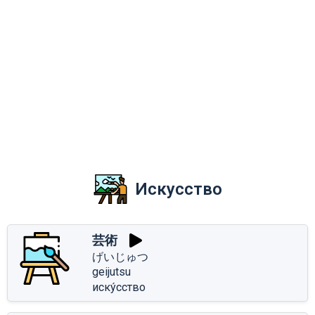
Искусство
芸術
げいじゅつ
geijutsu
иску́сство