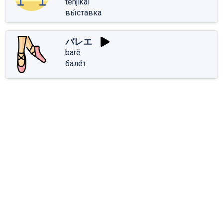
tenjikai
вы́ставка
バレエ
barē
бале́т