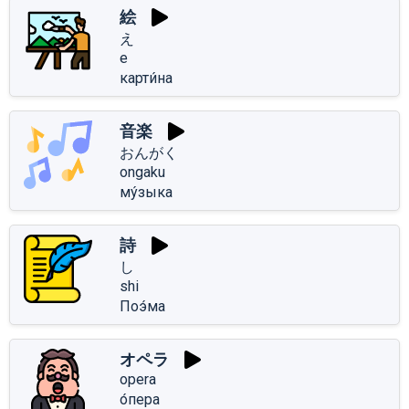
絵
え
e
карти́на
音楽
おんがく
ongaku
му́зыка
詩
し
shi
Поэ́ма
オペラ
opera
о́пера