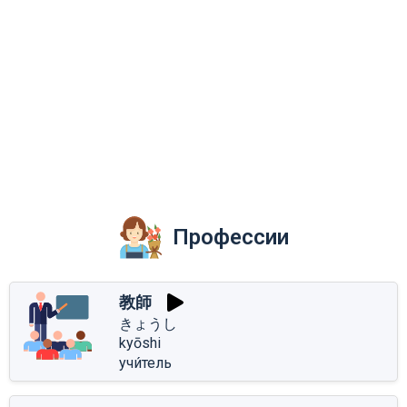
Профессии
教師
きょうし
kyōshi
учи́тель