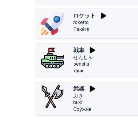
ロケット
roketto
Раке́та
戦車
せんしゃ
sensha
танк
武器
ぶき
buki
Ору́жие