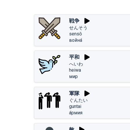
戦争
せんそう
sensō
война́
平和
へいわ
heiwa
мир
軍隊
ぐんたい
guntai
а́рмия
敵