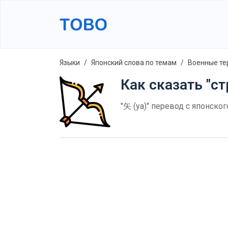
Языки
Японский слова по темам
Военные те
Как сказать "ст
"矢 (ya)" перевод с японско