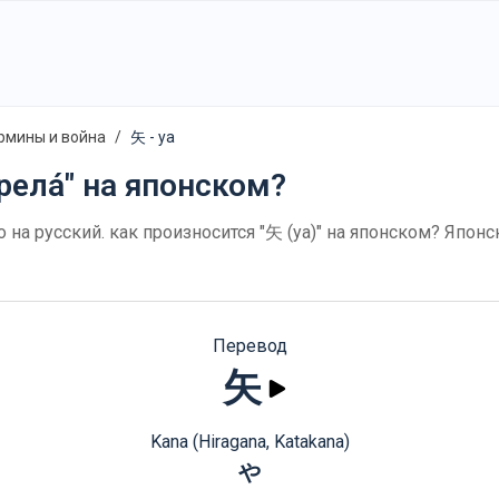
рмины и война
矢 - ya
рела́" на японском?
го на русский. как произносится "矢 (ya)" на японском? Япон
Перевод
矢
Kana (Hiragana, Katakana)
や