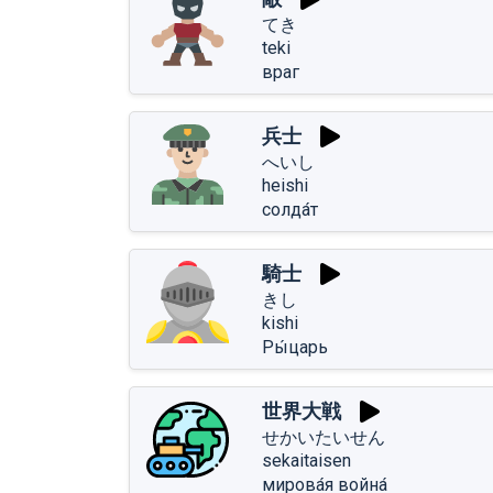
てき
teki
враг
兵士
へいし
heishi
солда́т
騎士
きし
kishi
Ры́царь
世界大戦
せかいたいせん
sekaitaisen
мирова́я война́