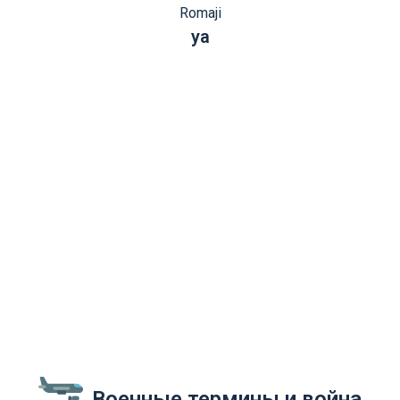
Romaji
ya
Военные термины и война