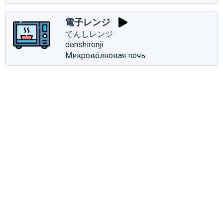
電子レンジ
でんしレンジ
denshirenji
Микрово́лновая печь