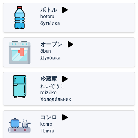
ボトル
botoru
буты́лка
オーブン
ōbun
Духо́вка
冷蔵庫
れいぞうこ
reizōko
Холоди́льник
コンロ
konro
Плита́