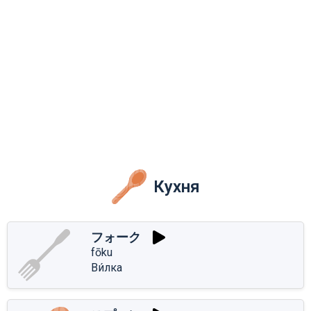
Кухня
フォーク
fōku
Ви́лка