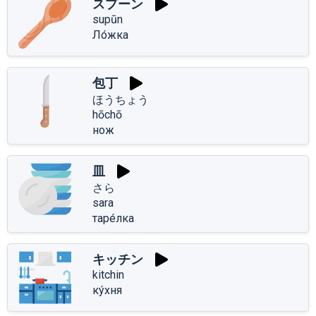
スプーン
supūn
Ло́жка
包丁
ほうちょう
hōchō
нож
皿
さら
sara
таре́лка
キッチン
kitchin
ку́хня