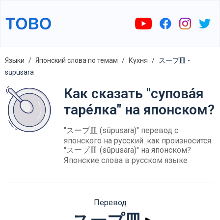
Языки
Японский слова по темам
Кухня
スープ皿 -
sūpusara
Как сказать "супова́я
таре́лка" на японском?
"スープ皿 (sūpusara)" перевод с
японского на русский. как произносится
"スープ皿 (sūpusara)" на японском?
Японские слова в русском языке
Перевод