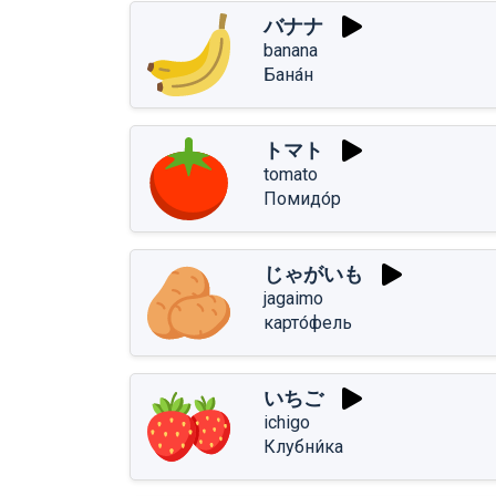
バナナ
banana
Бана́н
トマト
tomato
Помидо́р
じゃがいも
jagaimo
карто́фель
いちご
ichigo
Клубни́ка