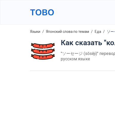
Языки
Японский слова по темам
Еда
ソーセ
Как сказать "ко
"ソーセージ (sōsēji)" перевод 
русском языке