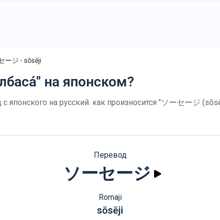
ージ - sōsēji
лбаса́" на японском?
с японского на русский. как произносится "ソーセージ (sōsēj
Перевод
ソーセージ
Romaji
sōsēji