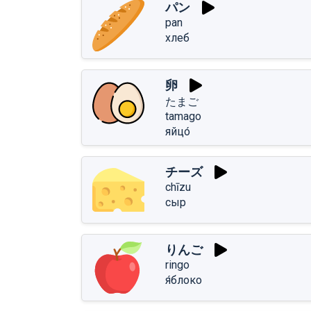
パン
pan
хлеб
卵
たまご
tamago
яйцо́
チーズ
chīzu
сыр
りんご
ringo
я́блоко