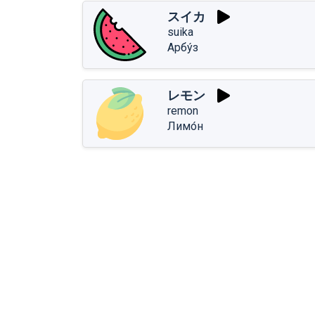
スイカ
suika
Арбу́з
レモン
remon
Лимо́н