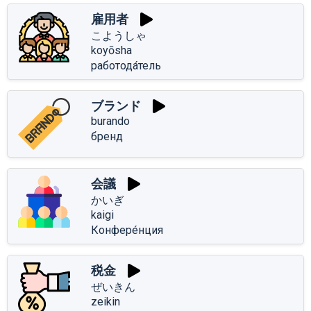
雇用者
こようしゃ
koyōsha
работода́тель
ブランド
burando
бренд
会議
かいぎ
kaigi
Конфере́нция
税金
ぜいきん
zeikin