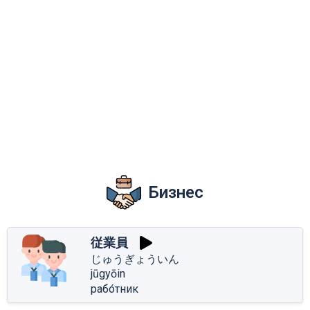
Бизнес
従業員
じゅうぎょういん
jūgyōin
рабо́тник