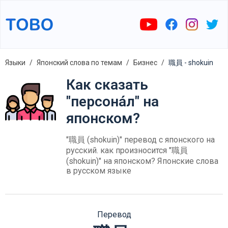
Языки
Японский слова по темам
Бизнес
職員 - shokuin
Как сказать
"персона́л" на
японском?
"職員 (shokuin)" перевод с японского на
русский. как произносится "職員
(shokuin)" на японском? Японские слова
в русском языке
Перевод