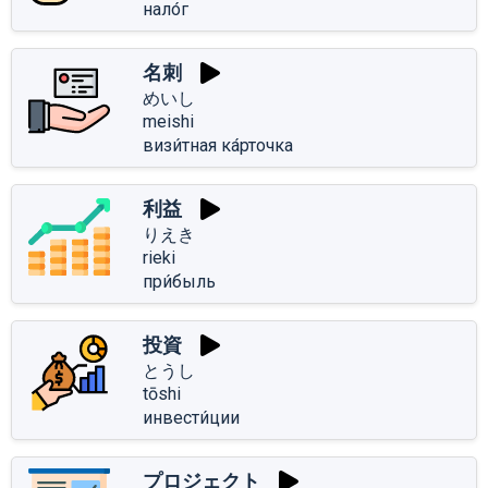
нало́г
名刺
めいし
meishi
визи́тная ка́рточка
利益
りえき
rieki
при́быль
投資
とうし
tōshi
инвести́ции
プロジェクト