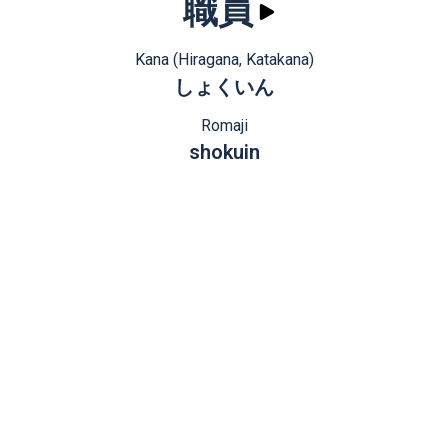
職員
Kana (Hiragana, Katakana)
しょくいん
Romaji
shokuin