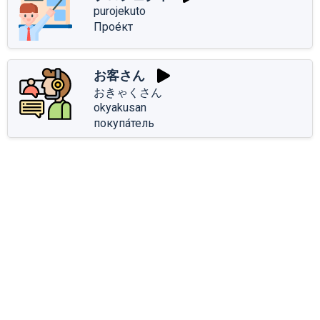
purojekuto
Прое́кт
お客さん
おきゃくさん
okyakusan
покупа́тель