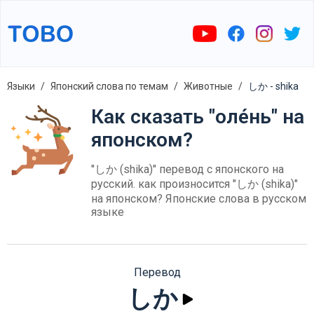
Языки
Японский слова по темам
Животные
しか - shika
Как сказать "оле́нь" на
японском?
"しか (shika)" перевод с японского на
русский. как произносится "しか (shika)"
на японском? Японские слова в русском
языке
Перевод
しか