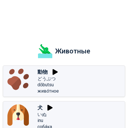
Животные
動物
どうぶつ
dōbutsu
живо́тное
犬
いぬ
inu
соба́ка