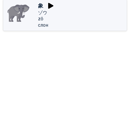
象
ゾウ
zō
слон