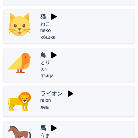
猫
ねこ
neko
ко́шка
鳥
とり
tori
пти́ца
ライオン
raion
лев
馬
うま