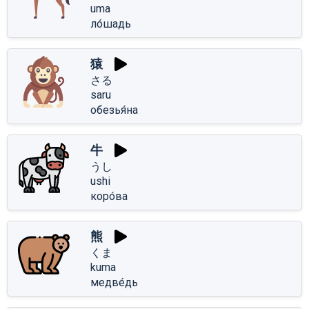
uma
ло́шадь
猿
さる
saru
обезья́на
牛
うし
ushi
коро́ва
熊
くま
kuma
медве́дь