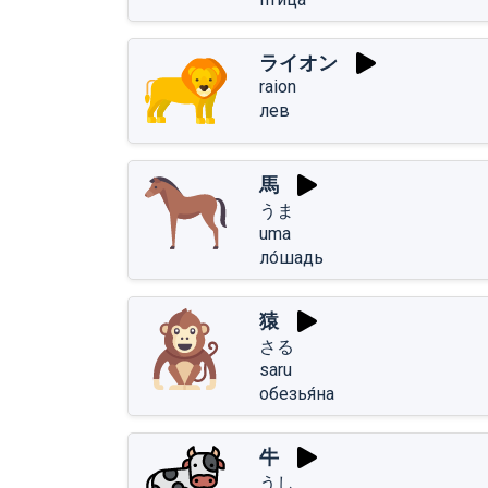
ライオン
raion
лев
馬
うま
uma
ло́шадь
猿
さる
saru
обезья́на
牛
うし