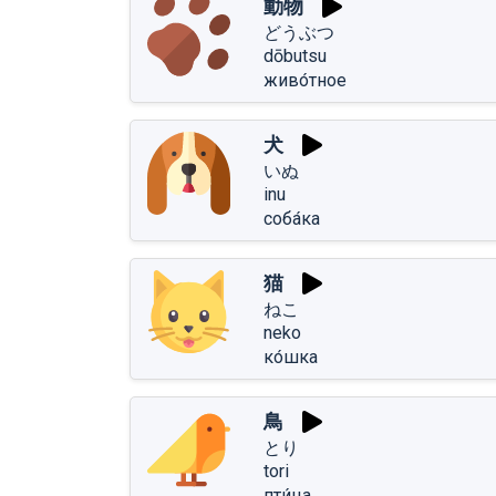
動物
どうぶつ
dōbutsu
живо́тное
犬
いぬ
inu
соба́ка
猫
ねこ
neko
ко́шка
鳥
とり
tori
пти́ца