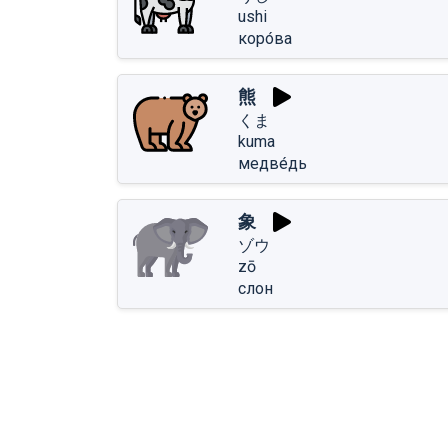
ushi
коро́ва
熊
くま
kuma
медве́дь
象
ゾウ
zō
слон