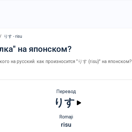
りす - risu
́лка" на японском?
ского на русский. как произносится "りす (risu)" на японско
Перевод
りす
Romaji
risu