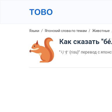
Языки
Японский слова по темам
Животные
Как сказать "бе
"りす (risu)" перевод с япон