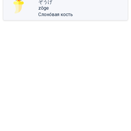
ぞうげ
zōge
Слоно́вая кость