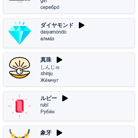
gin
серебро́
ダイヤモンド
daiyamondo
алма́з
真珠
しんじゅ
shinju
Же́мчуг
ルビー
rubī
Руби́н
象牙