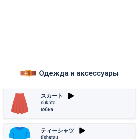
Одежда и аксессуары
スカート
sukāto
ю́бка
ティーシャツ
tīshatsu