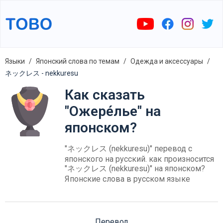
Языки
Японский слова по темам
Одежда и аксессуары
ネックレス - nekkuresu
Как сказать
"Ожере́лье" на
японском?
"ネックレス (nekkuresu)" перевод с
японского на русский. как произносится
"ネックレス (nekkuresu)" на японском?
Японские слова в русском языке
Перевод