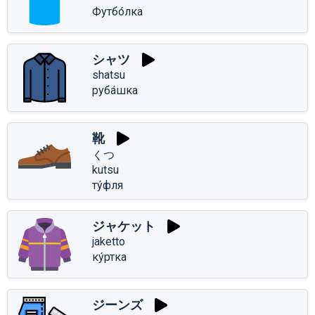
Футбо́лка
シャツ
shatsu
руба́шка
靴
くつ
kutsu
ту́фля
ジャケット
jaketto
ку́ртка
ジーンズ