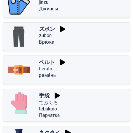
jīnzu
Джи́нсы
ズボン
zubon
Брю́ки
ベルト
beruto
реме́нь
手袋
てぶくろ
tebukuro
Перча́тка
ネクタイ