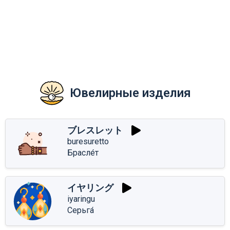
Ювелирные изделия
ブレスレット
buresuretto
Брасле́т
イヤリング
iyaringu
Серьга́