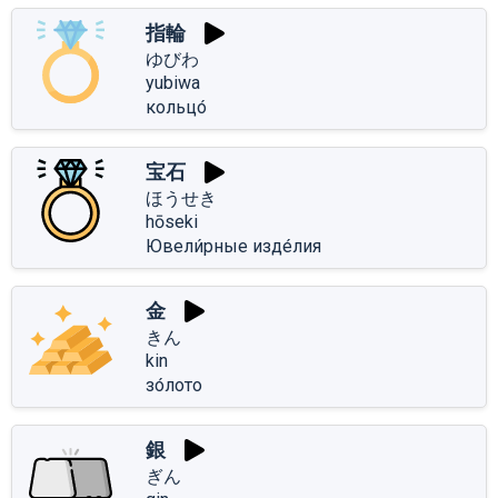
指輪
ゆびわ
yubiwa
кольцо́
宝石
ほうせき
hōseki
Ювели́рные изде́лия
金
きん
kin
зо́лото
銀
ぎん