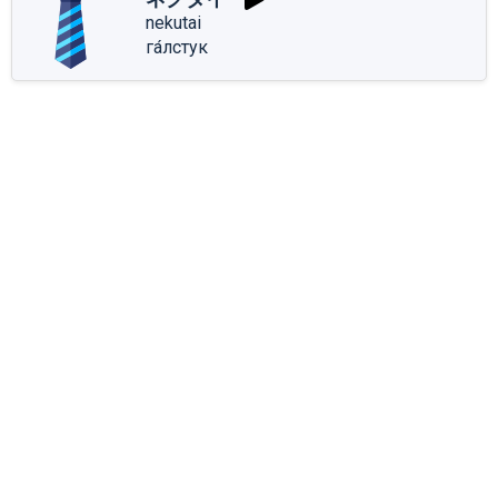
nekutai
га́лстук