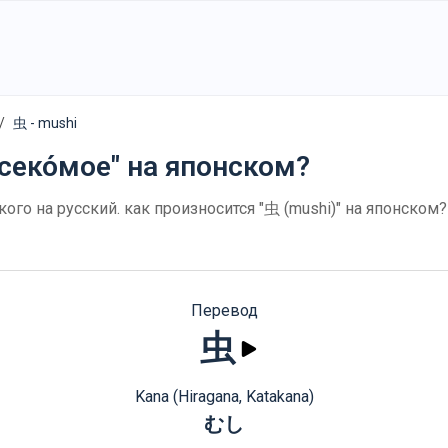
虫 - mushi
асеко́мое" на японском?
ского на русский. как произносится "虫 (mushi)" на японско
Перевод
虫
Kana (Hiragana, Katakana)
むし