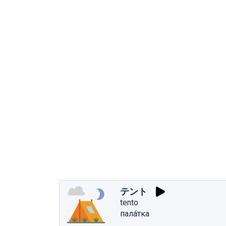
テント
tento
пала́тка