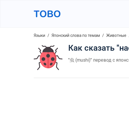
Языки
Японский слова по темам
Животные
Как сказать "н
"虫 (mushi)" перевод с япон