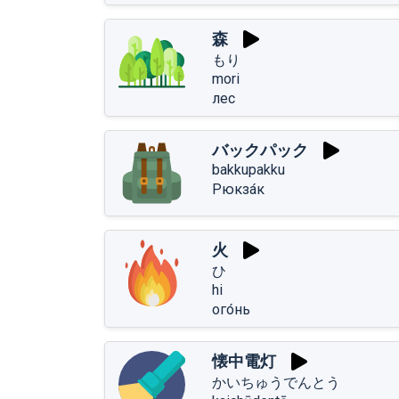
森
もり
mori
лес
バックパック
bakkupakku
Рюкза́к
火
ひ
hi
ого́нь
懐中電灯
かいちゅうでんとう