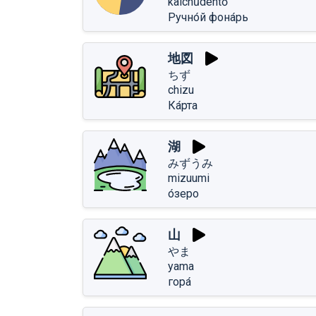
kaichūdentō
Ручно́й фона́рь
地図
ちず
chizu
Ка́рта
湖
みずうみ
mizuumi
о́зеро
山
やま
yama
гора́