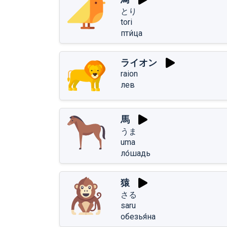
とり
tori
пти́ца
ライオン
raion
лев
馬
うま
uma
ло́шадь
猿
さる
saru
обезья́на