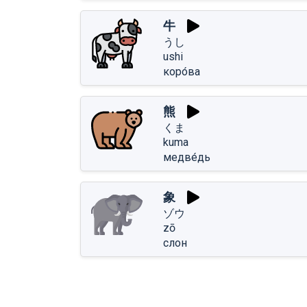
牛
うし
ushi
коро́ва
熊
くま
kuma
медве́дь
象
ゾウ
zō
слон