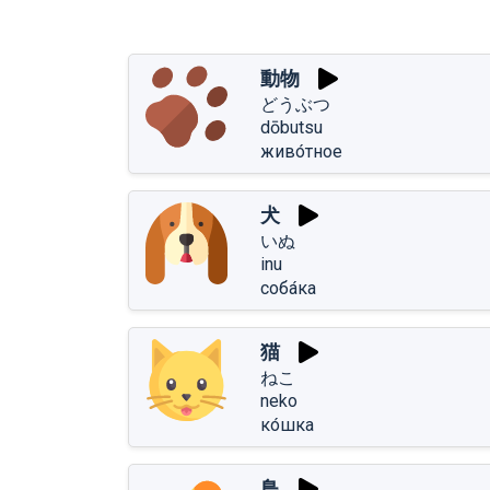
動物
どうぶつ
dōbutsu
живо́тное
犬
いぬ
inu
соба́ка
猫
ねこ
neko
ко́шка
鳥