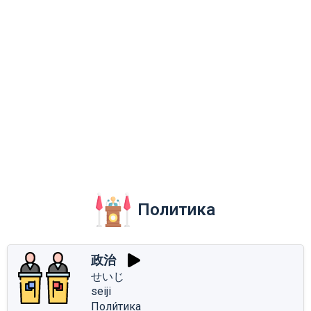
Политика
政治
せいじ
seiji
Поли́тика