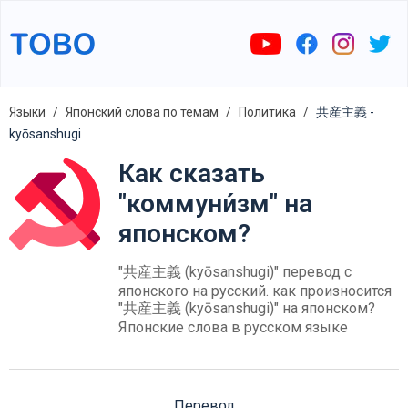
Языки
Японский слова по темам
Политика
共産主義 -
kyōsanshugi
Как сказать
"коммуни́зм" на
японском?
"共産主義 (kyōsanshugi)" перевод с
японского на русский. как произносится
"共産主義 (kyōsanshugi)" на японском?
Японские слова в русском языке
Перевод