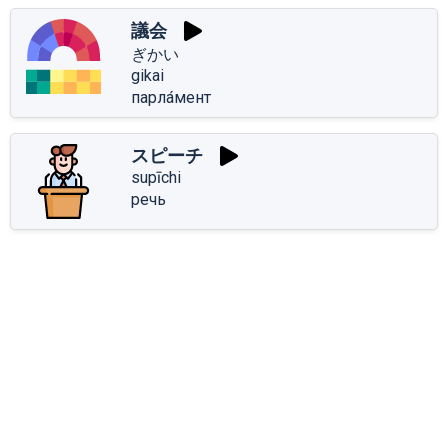
議会
ぎかい
gikai
парла́мент
スピーチ
supīchi
речь