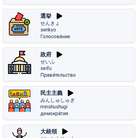
選挙
せんきょ
senkyo
Голосова́ние
政府
せいふ
seifu
Прави́тельство
民主主義
みんしゅしゅぎ
minshushugi
демокра́тия
大統領