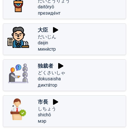
だいとうりょう
daitōryō
президе́нт
大臣
だいじん
daijin
мини́стр
独裁者
どくさいしゃ
dokusaisha
дикта́тор
市長
しちょう
shichō
мэр