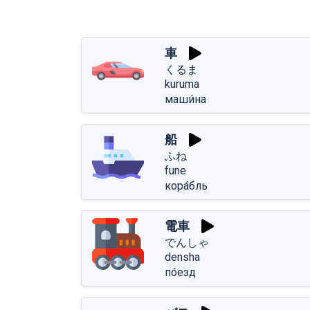
車
くるま
kuruma
маши́на
船
ふね
fune
кора́бль
電車
でんしゃ
densha
по́езд