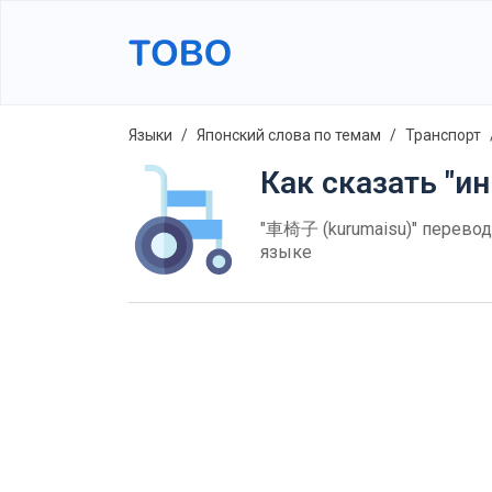
Языки
Японский слова по темам
Транспорт
Как сказать "ин
"車椅子 (kurumaisu)" перевод 
языке