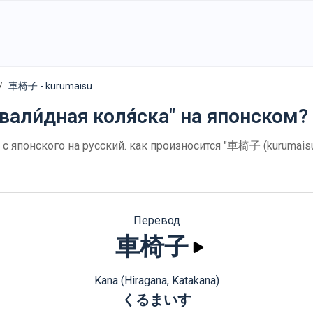
車椅子 - kurumaisu
вали́дная коля́ска" на японском?
с японского на русский. как произносится "車椅子 (kurumais
Перевод
車椅子
Kana (Hiragana, Katakana)
くるまいす