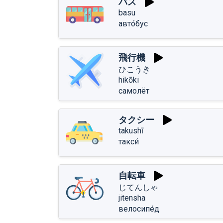
バス
basu
авто́бус
飛行機
ひこうき
hikōki
самолёт
タクシー
takushī
такси́
自転車
じてんしゃ
jitensha
велосипе́д