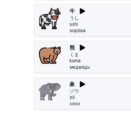
牛
うし
ushi
коро́ва
熊
くま
kuma
медве́дь
象
ゾウ
zō
слон