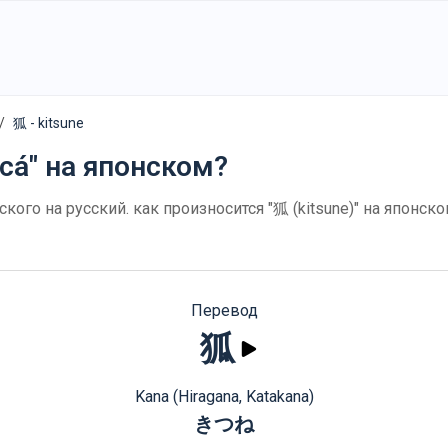
狐 - kitsune
са́" на японском?
нского на русский. как произносится "狐 (kitsune)" на япон
Перевод
狐
Kana (Hiragana, Katakana)
きつね