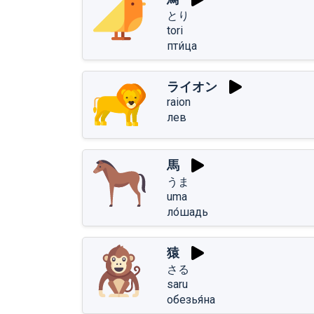
とり
tori
пти́ца
ライオン
raion
лев
馬
うま
uma
ло́шадь
猿
さる
saru
обезья́на