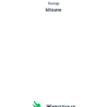
Romaji
kitsune
Животные