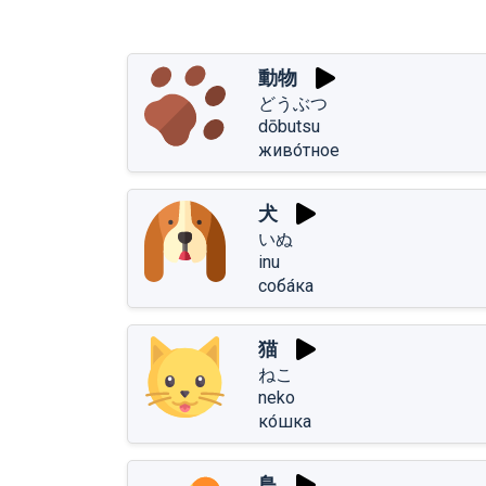
動物
どうぶつ
dōbutsu
живо́тное
犬
いぬ
inu
соба́ка
猫
ねこ
neko
ко́шка
鳥