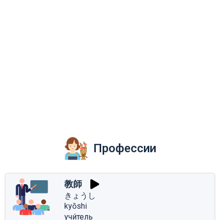
Профессии
教師
きょうし
kyōshi
учи́тель