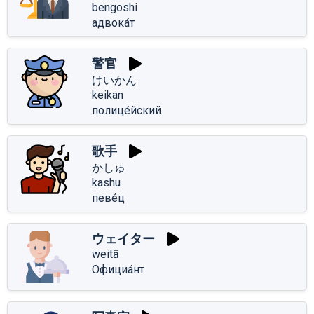
bengoshi
адвока́т
警官
けいかん
keikan
полице́йский
歌手
かしゅ
kashu
певе́ц
ウェイター
weitā
Официа́нт