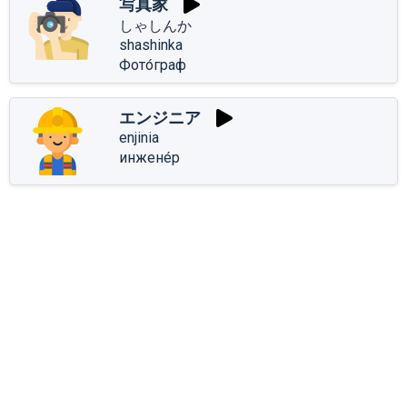
写真家
しゃしんか
shashinka
Фото́граф
エンジニア
enjinia
инжене́р