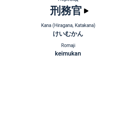
刑務官
Kana (Hiragana, Katakana)
けいむかん
Romaji
keimukan