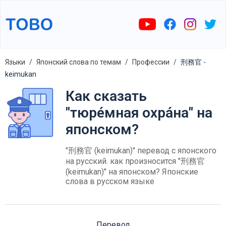
Языки
Японский слова по темам
Профессии
刑務官 -
keimukan
Как сказать
"тюре́мная охра́на" на
японском?
"刑務官 (keimukan)" перевод с японского
на русский. как произносится "刑務官
(keimukan)" на японском? Японские
слова в русском языке
Перевод