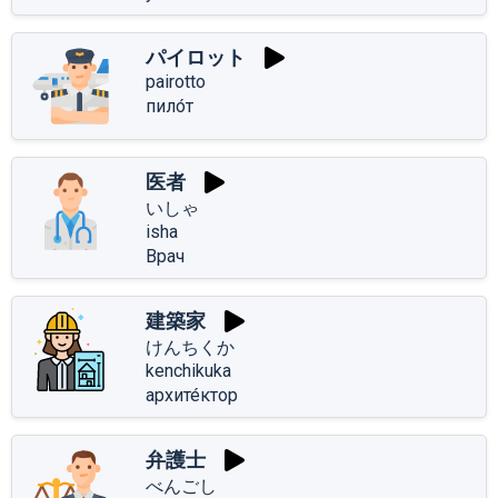
パイロット
pairotto
пило́т
医者
いしゃ
isha
Врач
建築家
けんちくか
kenchikuka
архите́ктор
弁護士
べんごし