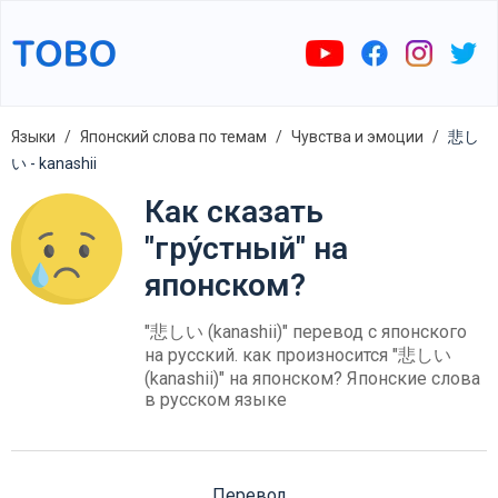
Языки
Японский слова по темам
Чувства и эмоции
悲し
い - kanashii
Как сказать
"гру́стный" на
японском?
"悲しい (kanashii)" перевод с японского
на русский. как произносится "悲しい
(kanashii)" на японском? Японские слова
в русском языке
Перевод