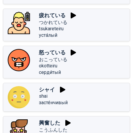
疲れている
つかれている
tsukareteiru
уста́лый
怒っている
おこっている
okotteiru
серди́тый
シャイ
shai
засте́нчивый
興奮した
こうふんした