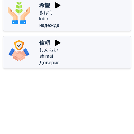
希望
きぼう
kibō
наде́жда
信頼
しんらい
shinrai
Дове́рие