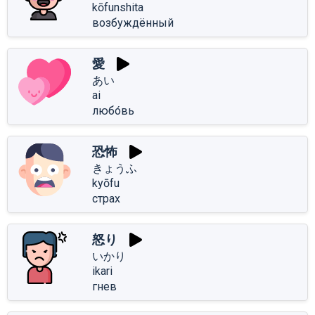
kōfunshita
возбуждённый
愛
あい
ai
любо́вь
恐怖
きょうふ
kyōfu
страх
怒り
いかり
ikari
гнев