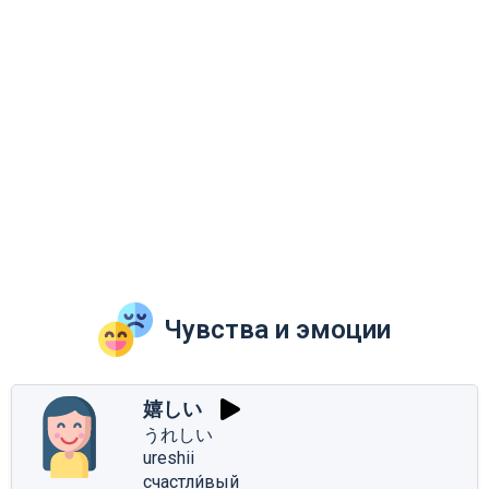
Чувства и эмоции
嬉しい
うれしい
ureshii
счастли́вый