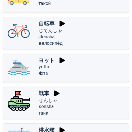
такси́
自転車
じてんしゃ
jitensha
велосипе́д
ヨット
yotto
я́хта
戦車
せんしゃ
sensha
танк
潜水艦