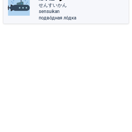
せんすいかん
sensuikan
подво́дная ло́дка