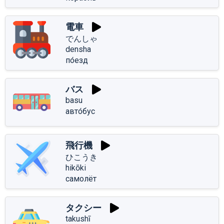
電車
でんしゃ
densha
по́езд
バス
basu
авто́бус
飛行機
ひこうき
hikōki
самолёт
タクシー
takushī