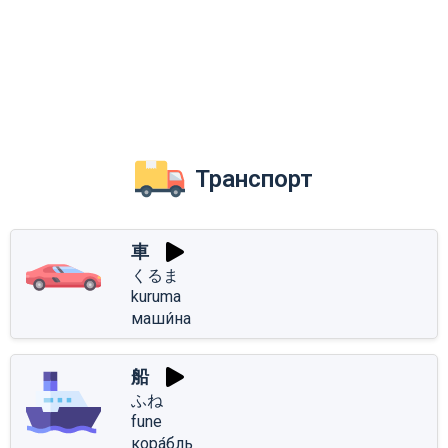
Транспорт
車
くるま
kuruma
маши́на
船
ふね
fune
кора́бль