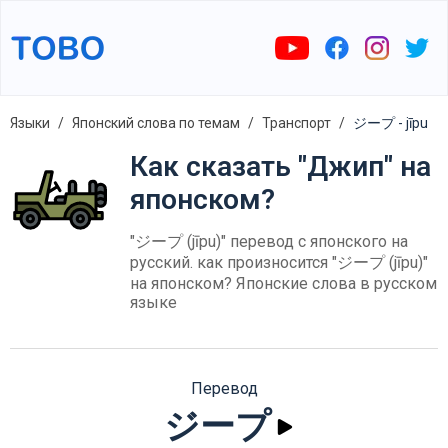
Языки
Японский слова по темам
Транспорт
ジープ - jīpu
Как сказать "Джип" на
японском?
"ジープ (jīpu)" перевод с японского на
русский. как произносится "ジープ (jīpu)"
на японском? Японские слова в русском
языке
Перевод
ジープ