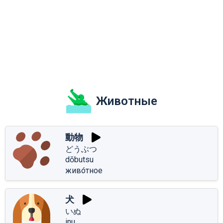
Животные
動物
どうぶつ
dōbutsu
живо́тное
犬
いぬ
inu