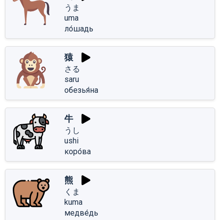
うま
uma
ло́шадь
猿
さる
saru
обезья́на
牛
うし
ushi
коро́ва
熊
くま
kuma
медве́дь