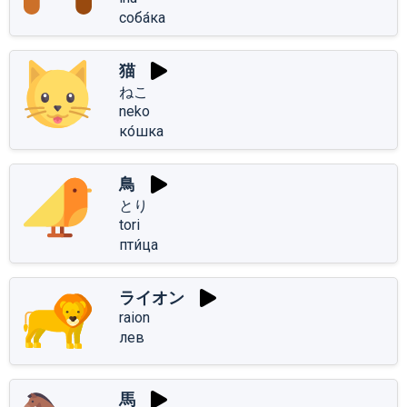
соба́ка
猫
ねこ
neko
ко́шка
鳥
とり
tori
пти́ца
ライオン
raion
лев
馬