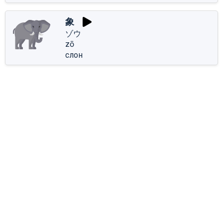
象
ゾウ
zō
слон