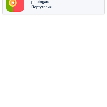
porutogaru
Португа́лия