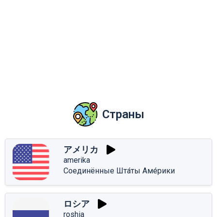
Страны
アメリカ
amerika
Соединённые Шта́ты Аме́рики
ロシア
roshia