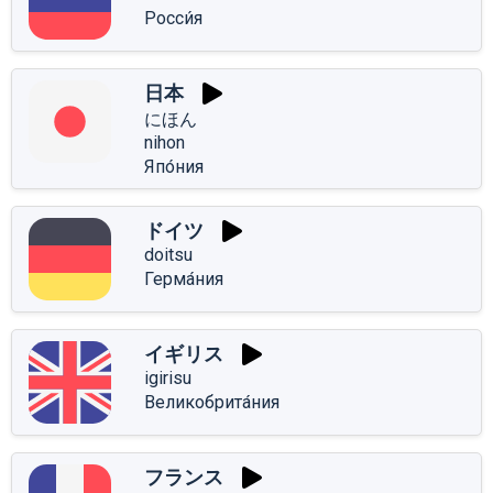
Росси́я
日本
にほん
nihon
Япо́ния
ドイツ
doitsu
Герма́ния
イギリス
igirisu
Великобрита́ния
フランス