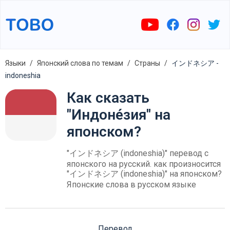
Языки
Японский слова по темам
Страны
インドネシア -
indoneshia
Как сказать
"Индоне́зия" на
японском?
"インドネシア (indoneshia)" перевод с
японского на русский. как произносится
"インドネシア (indoneshia)" на японском?
Японские слова в русском языке
Перевод