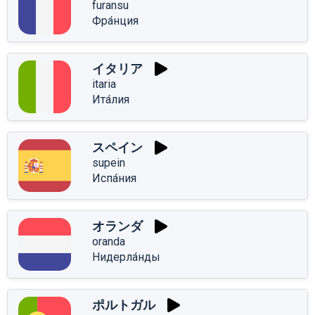
furansu
Фра́нция
イタリア
itaria
Ита́лия
スペイン
supein
Испа́ния
オランダ
oranda
Нидерла́нды
ポルトガル