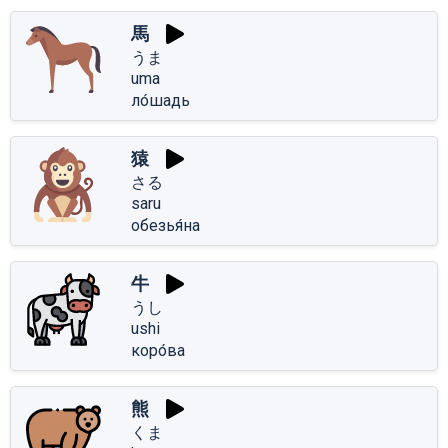
馬
うま
uma
ло́шадь
猿
さる
saru
обезья́на
牛
うし
ushi
коро́ва
熊
くま