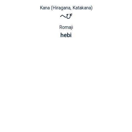
Kana (Hiragana, Katakana)
へび
Romaji
hebi