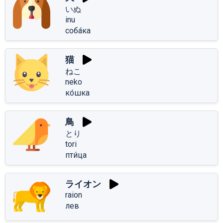
いぬ
inu
соба́ка
猫
ねこ
neko
ко́шка
鳥
とり
tori
пти́ца
ライオン
raion
лев