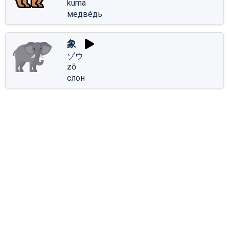
kuma
медве́дь
象
ゾウ
zō
слон