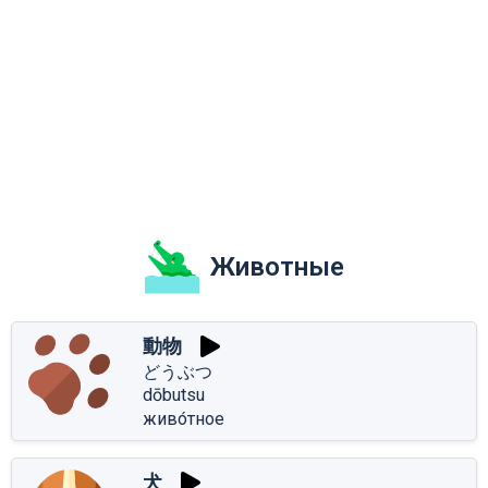
Животные
動物
どうぶつ
dōbutsu
живо́тное
犬