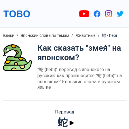
Языки
Японский слова по темам
Животные
蛇 - hebi
Как сказать "змея́" на
японском?
"蛇 (hebi)" перевод с японского на
русский. как произносится "蛇 (hebi)" на
японском? Японские слова в русском
языке
Перевод
蛇