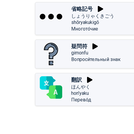
省略記号
しょうりゃくきごう
shōryakukigō
Многото́чие
疑問符
gimonfu
Вопроси́тельный знак
翻訳
ほんやく
hon'yaku
Перево́д