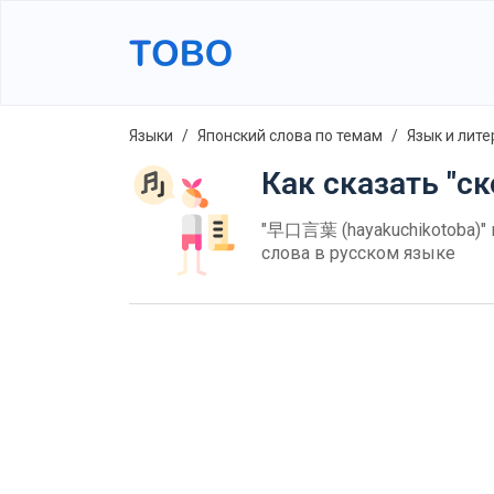
Языки
Японский слова по темам
Язык и лите
Как сказать "ск
"早口言葉 (hayakuchikotoba)" 
слова в русском языке