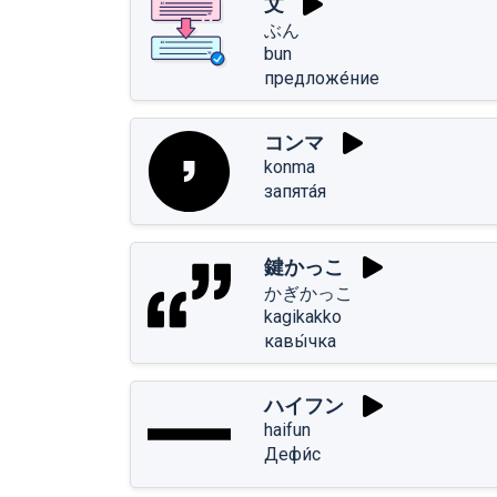
文
ぶん
bun
предложе́ние
コンマ
konma
запята́я
鍵かっこ
かぎかっこ
kagikakko
кавы́чка
ハイフン
haifun
Дефи́с