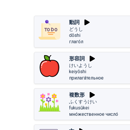
動詞
どうし
dōshi
глаго́л
形容詞
けいようし
keiyōshi
прилага́тельное
複数形
ふくすうけい
fukusūkei
мно́жественное число́