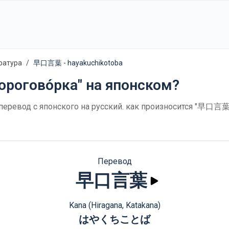
ратура
早口言葉 - hayakuchikotoba
орогово́рка" на японском?
перевод с японского на русский. как произносится "早口言葉 
Перевод
早口言葉
Kana (Hiragana, Katakana)
はやくちことば