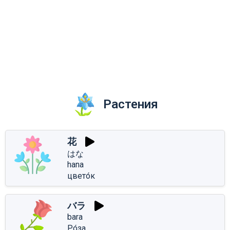
Растения
花
はな
hana
цвето́к
バラ
bara
Ро́за