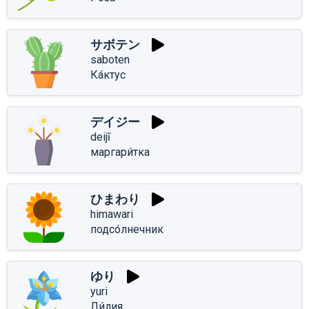
サボテン
saboten
Ка́ктус
デイジー
deijī
маргари́тка
ひまわり
himawari
подсо́лнечник
ゆり
yuri
Ли́лия