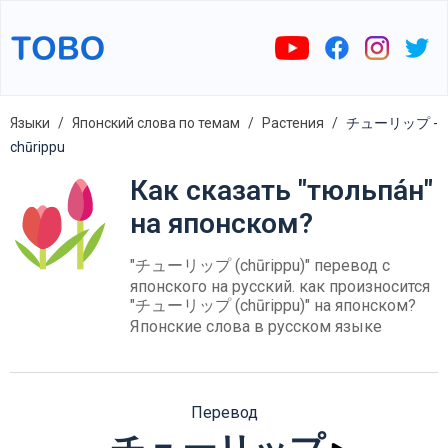
Языки
Японский слова по темам
Растения
チューリップ -
chūrippu
Как сказать "тюльпа́н"
на японском?
"チューリップ (chūrippu)" перевод с
японского на русский. как произносится
"チューリップ (chūrippu)" на японском?
Японские слова в русском языке
Перевод