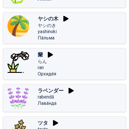
ヤシの木
ヤシのき
yashinoki
Па́льма
蘭
らん
ran
Орхиде́я
ラベンダー
rabendā
Лава́нда
ツタ