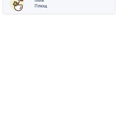
tsuta
Плющ