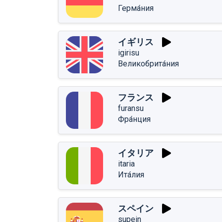
Герма́ния
イギリス
igirisu
Великобрита́ния
フランス
furansu
Фра́нция
イタリア
itaria
Ита́лия
スペイン
supein