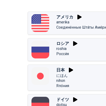
アメリカ
amerika
Соединённые Шта́ты Аме́р
ロシア
roshia
Росси́я
日本
にほん
nihon
Япо́ния
ドイツ
doitsu