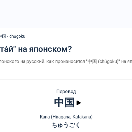
中国 - chūgoku
та́й" на японском?
понского на русский. как произносится "中国 (chūgoku)" на 
Перевод
中国
Kana (Hiragana, Katakana)
ちゅうごく