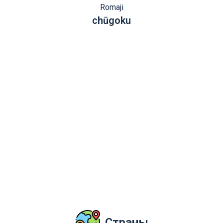
Romaji
chūgoku
Страны