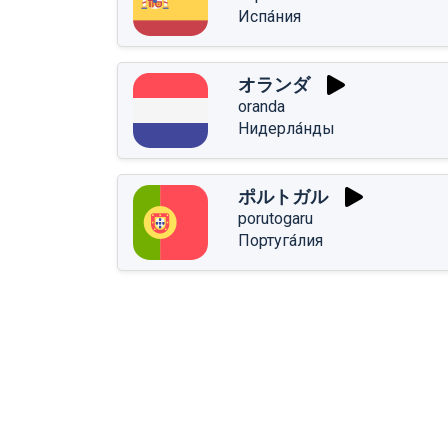
Испа́ния
オランダ
oranda
Нидерла́нды
ポルトガル
porutogaru
Португа́лия