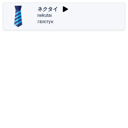
ネクタイ
nekutai
га́лстук