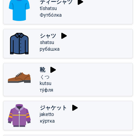
ティーシャツ
tīshatsu
Футбо́лка
シャツ
shatsu
руба́шка
靴
くつ
kutsu
ту́фля
ジャケット
jaketto
ку́ртка