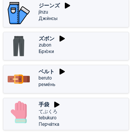
ジーンズ
jīnzu
Джи́нсы
ズボン
zubon
Брю́ки
ベルト
beruto
реме́нь
手袋
てぶくろ
tebukuro
Перча́тка