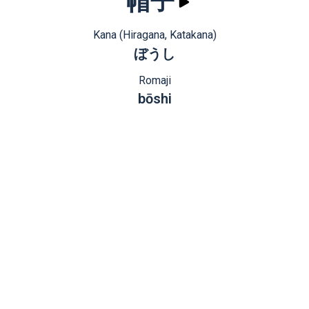
帽子
Kana (Hiragana, Katakana)
ぼうし
Romaji
bōshi