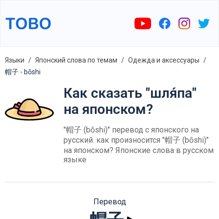
Языки
Японский слова по темам
Одежда и аксессуары
帽子 - bōshi
Как сказать "шля́па"
на японском?
"帽子 (bōshi)" перевод с японского на
русский. как произносится "帽子 (bōshi)"
на японском? Японские слова в русском
языке
Перевод