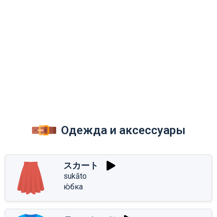
Одежда и аксессуары
スカート
sukāto
ю́бка