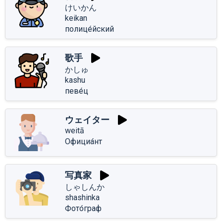
けいかん
keikan
полице́йский
歌手
かしゅ
kashu
певе́ц
ウェイター
weitā
Официа́нт
写真家
しゃしんか
shashinka
Фото́граф