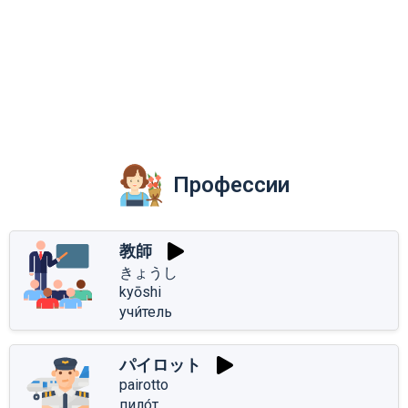
Профессии
教師
きょうし
kyōshi
учи́тель
パイロット
pairotto
пило́т