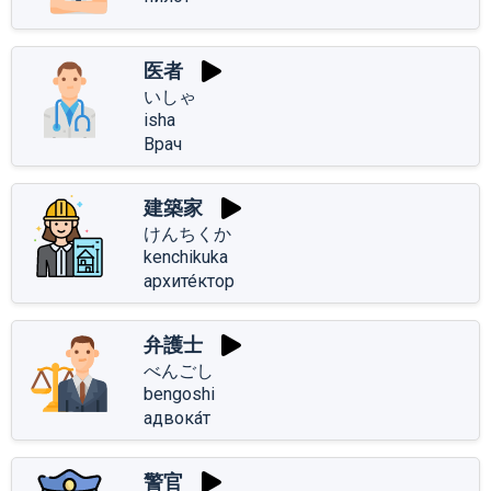
医者
いしゃ
isha
Врач
建築家
けんちくか
kenchikuka
архите́ктор
弁護士
べんごし
bengoshi
адвока́т
警官