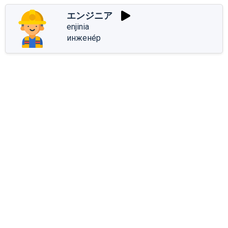
エンジニア
enjinia
инжене́р