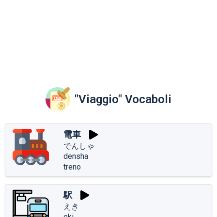
"Viaggio" Vocaboli
電車
でんしゃ
densha
treno
駅
えき
eki