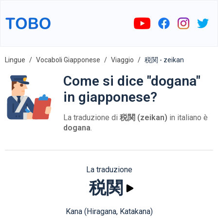
Lingue
Vocaboli Giapponese
Viaggio
税関 - zeikan
Come si dice "dogana"
in giapponese?
La traduzione di
税関 (zeikan)
in italiano è
dogana
.
La traduzione
税関
Kana (Hiragana, Katakana)