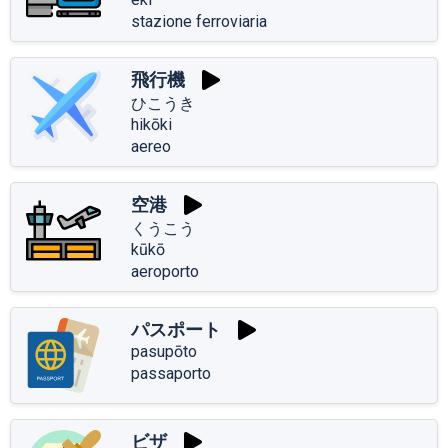
stazione ferroviaria
飛行機
ひこうき
hikōki
aereo
空港
くうこう
kūkō
aeroporto
パスポート
pasupōto
passaporto
ビザ