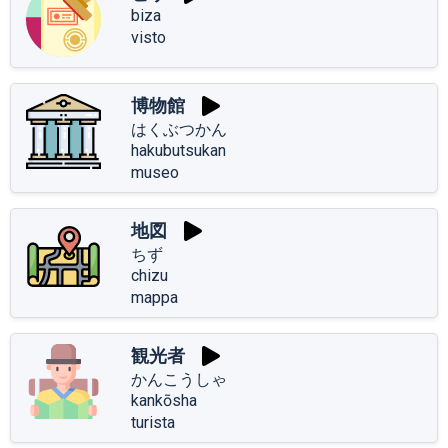
biza
visto
博物館
はくぶつかん
hakubutsukan
museo
地図
ちず
chizu
mappa
観光者
かんこうしゃ
kankōsha
turista