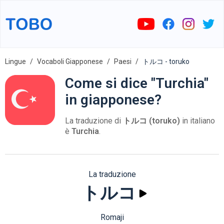
Lingue
Vocaboli Giapponese
Paesi
トルコ - toruko
Come si dice "Turchia"
in giapponese?
La traduzione di
トルコ (toruko)
in italiano
è
Turchia
.
La traduzione
トルコ
Romaji