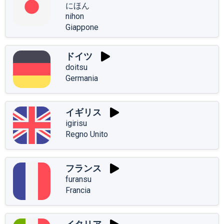
にほん
nihon
Giappone
ドイツ
doitsu
Germania
イギリス
igirisu
Regno Unito
フランス
furansu
Francia