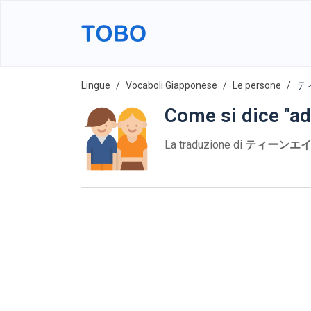
Lingue
Vocaboli Giapponese
Le persone
ティ
Come si dice "a
La traduzione di
ティーンエイジャー