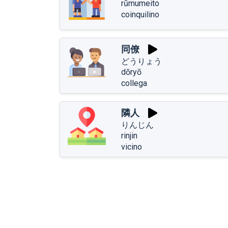
rūmumeito
coinquilino
同僚
どうりょう
dōryō
collega
隣人
りんじん
rinjin
vicino