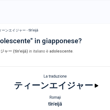
ーンエイジャー - tīn'eijā
dolescente" in giapponese?
 (tīn'eijā)
in italiano è
adolescente
.
La traduzione
ティーンエイジャー
Romaji
tīn'eijā