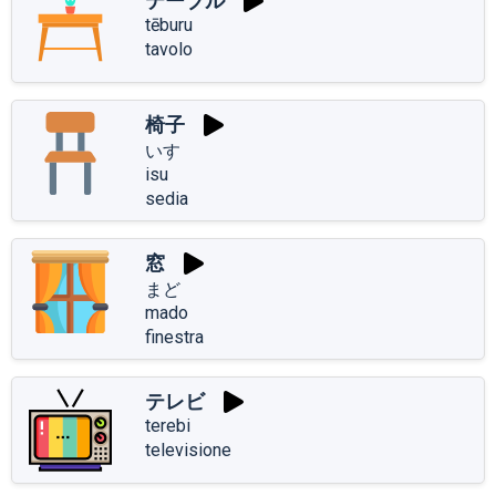
テーブル
tēburu
tavolo
椅子
いす
isu
sedia
窓
まど
mado
finestra
テレビ
terebi
televisione