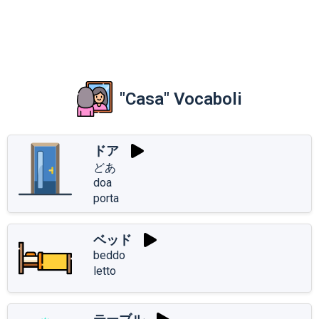
"Casa" Vocaboli
ドア
どあ
doa
porta
ベッド
beddo
letto