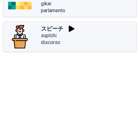
gikai
parlamento
スピーチ
supīchi
discorso