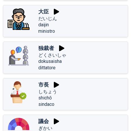
大臣
だいじん
daijin
ministro
独裁者
どくさいしゃ
dokusaisha
dittatore
市長
しちょう
shichō
sindaco
議会
ぎかい