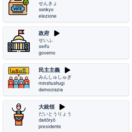
せんきょ
senkyo
elezione
政府
せいふ
seifu
governo
民主主義
みんしゅしゅぎ
minshushugi
democrazia
大統領
だいとうりょう
daitōryō
presidente