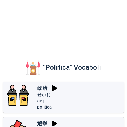
"Politica" Vocaboli
政治
せいじ
seiji
politica
選挙