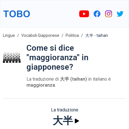
Lingue
Vocaboli Giapponese
Politica
大半 - taihan
Come si dice
"maggioranza" in
giapponese?
La traduzione di
大半 (taihan)
in italiano è
maggioranza
.
La traduzione
大半