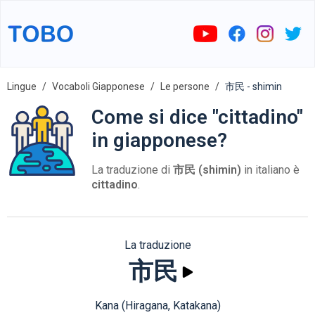
Lingue
Vocaboli Giapponese
Le persone
市民 - shimin
Come si dice "cittadino"
in giapponese?
La traduzione di
市民 (shimin)
in italiano è
cittadino
.
La traduzione
市民
Kana (Hiragana, Katakana)