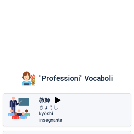
"Professioni" Vocaboli
教師
きょうし
kyōshi
insegnante