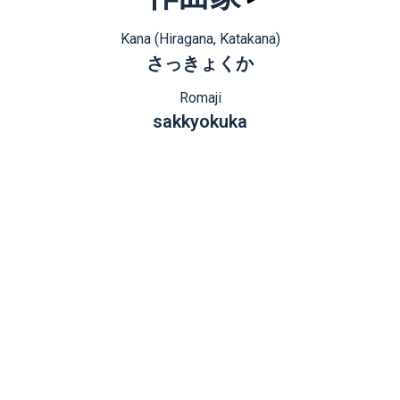
Kana (Hiragana, Katakana)
さっきょくか
Romaji
sakkyokuka