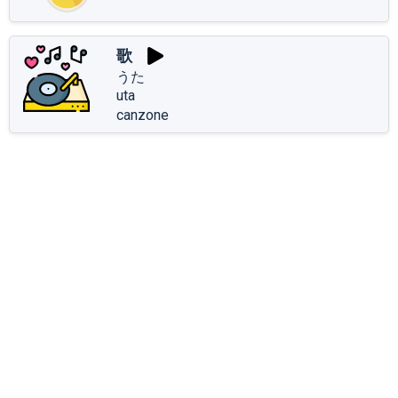
歌
うた
uta
canzone