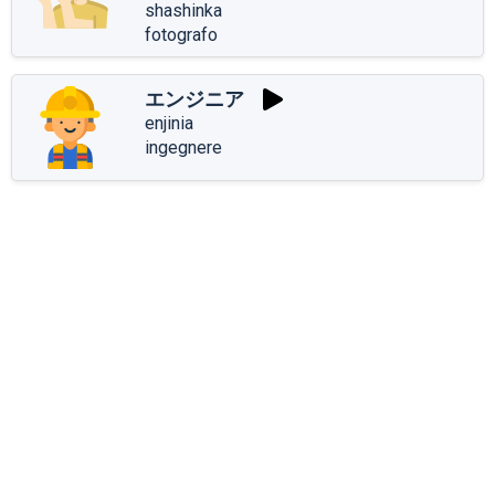
shashinka
fotografo
エンジニア
enjinia
ingegnere