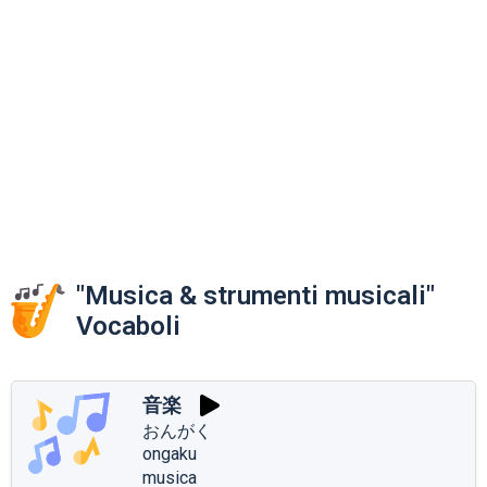
"Musica & strumenti musicali"
Vocaboli
音楽
おんがく
ongaku
musica