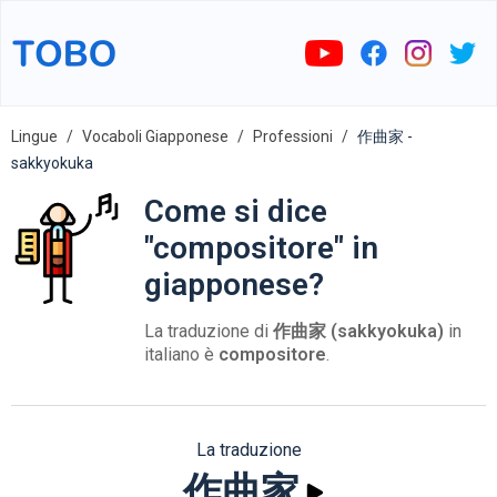
Lingue
Vocaboli Giapponese
Professioni
作曲家 -
sakkyokuka
Come si dice
"compositore" in
giapponese?
La traduzione di
作曲家 (sakkyokuka)
in
italiano è
compositore
.
La traduzione
作曲家