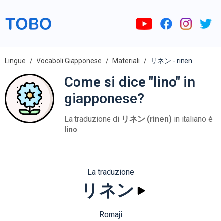
Lingue
Vocaboli Giapponese
Materiali
リネン - rinen
Come si dice "lino" in
giapponese?
La traduzione di
リネン (rinen)
in italiano è
lino
.
La traduzione
リネン
Romaji