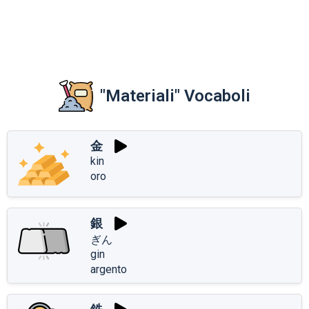
"Materiali" Vocaboli
金
kin
oro
銀
ぎん
gin
argento