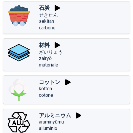
石炭
せきたん
sekitan
carbone
材料
ざいりょう
zairyō
materiale
コットン
kotton
cotone
アルミニウム
aruminyūmu
alluminio