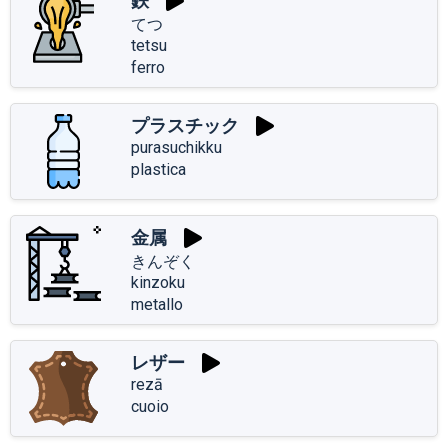
鉄
てつ
tetsu
ferro
プラスチック
purasuchikku
plastica
金属
きんぞく
kinzoku
metallo
レザー
rezā
cuoio