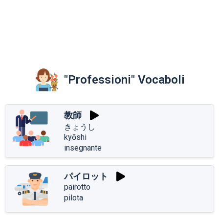
"Professioni" Vocaboli
教師
きょうし
kyōshi
insegnante
パイロット
pairotto
pilota