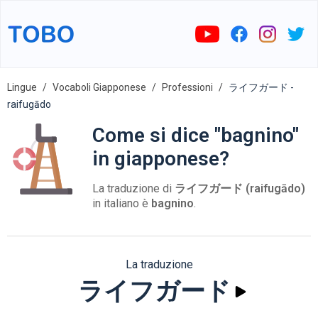
Lingue
Vocaboli Giapponese
Professioni
ライフガード -
raifugādo
Come si dice "bagnino"
in giapponese?
La traduzione di
ライフガード (raifugādo)
in italiano è
bagnino
.
La traduzione
ライフガード