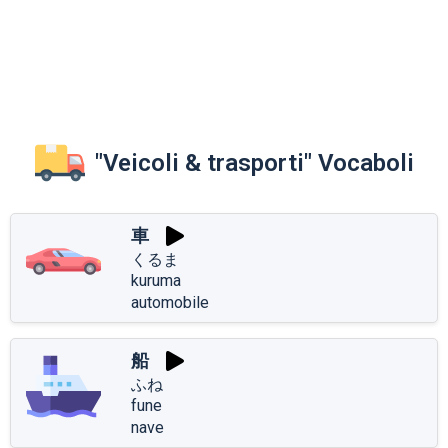
"Veicoli & trasporti" Vocaboli
車
くるま
kuruma
automobile
船
ふね
fune
nave