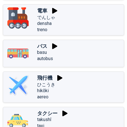
電車
でんしゃ
densha
treno
バス
basu
autobus
飛行機
ひこうき
hikōki
aereo
タクシー
takushī
taxi