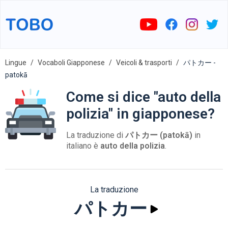
Lingue
Vocaboli Giapponese
Veicoli & trasporti
パトカー -
patokā
Come si dice "auto della
polizia" in giapponese?
La traduzione di
パトカー (patokā)
in
italiano è
auto della polizia
.
La traduzione
パトカー