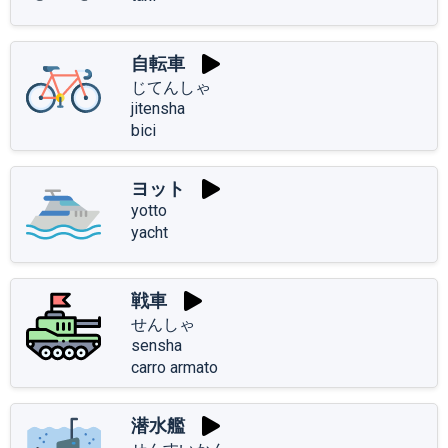
自転車
じてんしゃ
jitensha
bici
ヨット
yotto
yacht
戦車
せんしゃ
sensha
carro armato
潜水艦