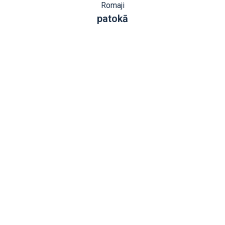
Romaji
patokā