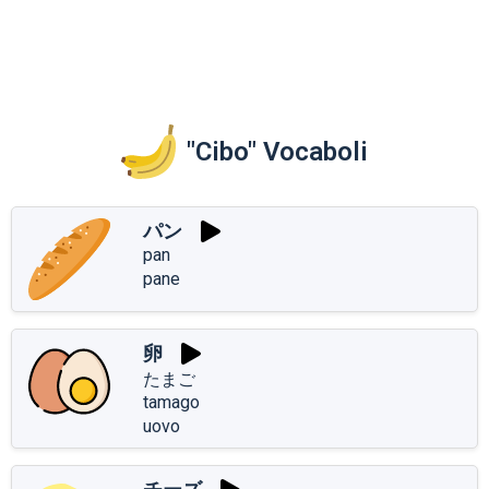
"Cibo" Vocaboli
パン
pan
pane
卵
たまご
tamago
uovo