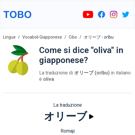
Lingue
Vocaboli Giapponese
Cibo
オリーブ - orību
Come si dice "oliva" in
giapponese?
La traduzione di
オリーブ (orību)
in italiano
è
oliva
.
La traduzione
オリーブ
Romaji