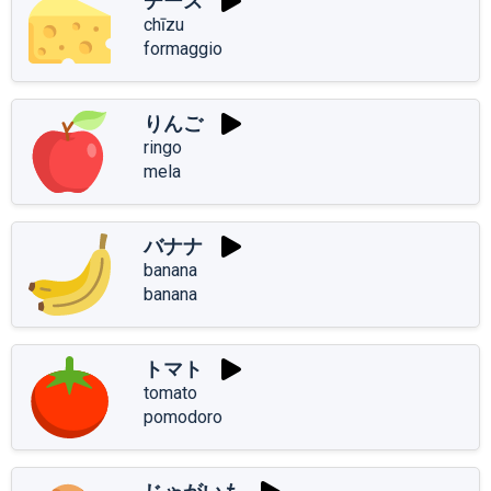
チーズ
chīzu
formaggio
りんご
ringo
mela
バナナ
banana
banana
トマト
tomato
pomodoro